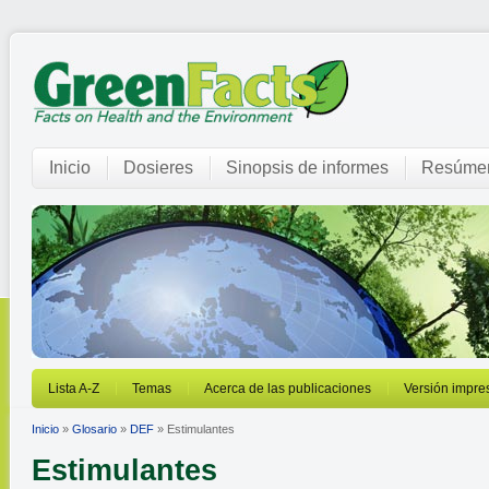
Inicio
Dosieres
Sinopsis de informes
Resúmen
Lista A-Z
Temas
Acerca de las publicaciones
Versión impre
Inicio
»
Glosario
»
DEF
» Estimulantes
Estimulantes