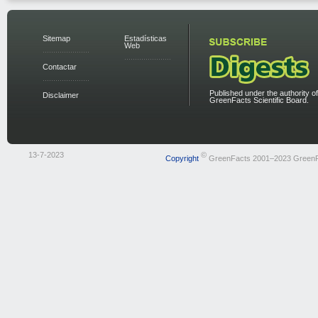
Sitemap
Estadísticas
Web
Contactar
Published under the authority of
Disclaimer
GreenFacts Scientific Board.
13-7-2023
©
Copyright
GreenFacts 2001–2023 Green