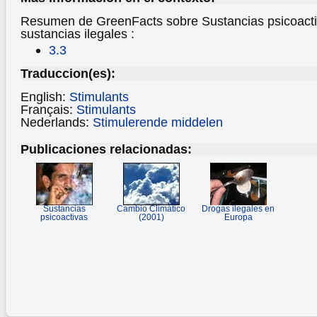
Resumen de GreenFacts sobre Sustancias psicoact
sustancias ilegales
:
3.3
Traduccion(es):
English:
Stimulants
Français:
Stimulants
Nederlands:
Stimulerende middelen
Publicaciones relacionadas:
Sustancias
Cambio Climático
Drogas ilegales en
psicoactivas
(2001)
Europa