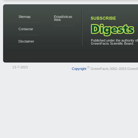
Sitemap
Estadísticas
Web
Contactar
Published under the authority of
Disclaimer
GreenFacts Scientific Board.
13-7-2023
©
Copyright
GreenFacts 2001–2023 Green