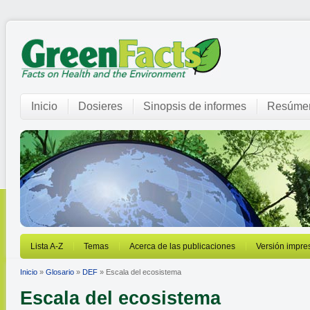
Inicio
Dosieres
Sinopsis de informes
Resúmen
Lista A-Z
Temas
Acerca de las publicaciones
Versión impre
Inicio
»
Glosario
»
DEF
» Escala del ecosistema
Escala del ecosistema