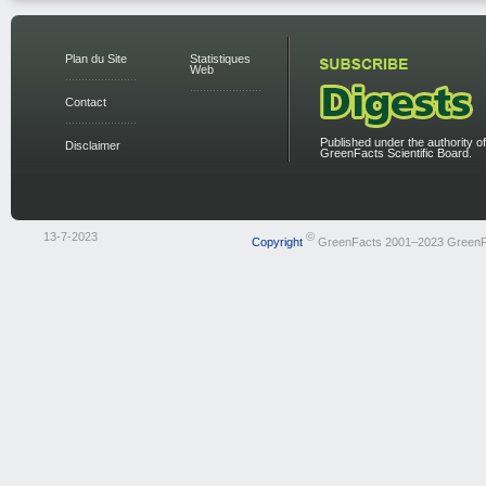
Plan du Site
Statistiques
Web
Contact
Published under the authority of
Disclaimer
GreenFacts Scientific Board.
13-7-2023
©
Copyright
GreenFacts 2001–2023 GreenF