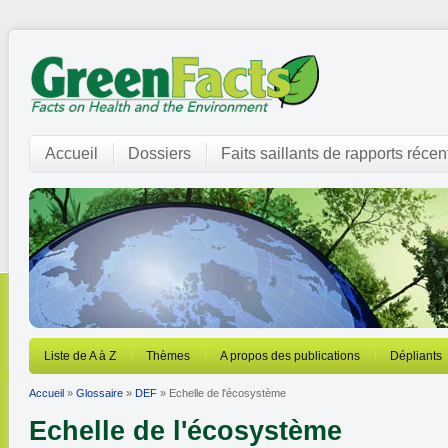
Accueil
Dossiers
Faits saillants de rapports récen
Liste de A à Z
Thèmes
A propos des publications
Dépliants
Accueil
»
Glossaire
»
DEF
» Echelle de l'écosystème
Echelle de l'écosystème