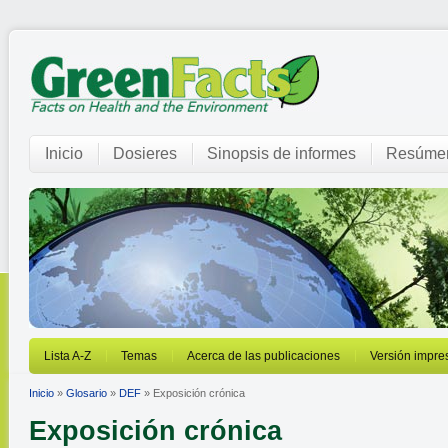
Inicio
Dosieres
Sinopsis de informes
Resúmen
Lista A-Z
Temas
Acerca de las publicaciones
Versión impre
Inicio
»
Glosario
»
DEF
» Exposición crónica
Exposición crónica