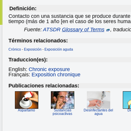
Definición:
Contacto con una sustancia que se produce durante 
tiempo (más de 1 año [en el caso de los seres huma
Fuente:
ATSDR
Glossary of Terms
, traduc
Términos relacionados:
Crónico
-
Exposición
-
Exposición aguda
Traduccion(es):
English:
Chronic exposure
Français:
Exposition chronique
Publicaciones relacionadas:
Aspartamo
Sustancias
Desinfectantes del
Di
psicoactivas
agua