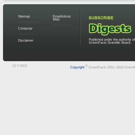
Sitemap
Estadísticas
Web
Contactar
Published under the authority of
Disclaimer
GreenFacts Scientific Board.
13-7-2023
©
Copyright
GreenFacts 2001–2023 Green