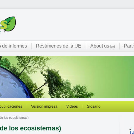
s de informes
Resúmenes de la UE
About us
Part
[en]
 publicaciones
Versión impresa
Videos
Glosario
de los ecosistemas)
de los ecosistemas)
T