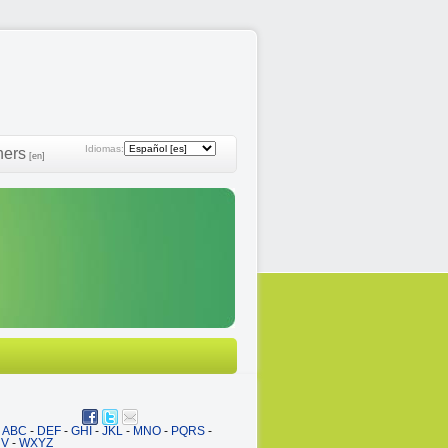
Idiomas:
ners
[en]
ABC
-
DEF
-
GHI
-
JKL
-
MNO
-
PQRS
-
UV
-
WXYZ