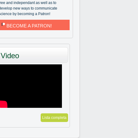
free and independant as well as to
develop new ways to communicate
science by becoming a Patron!
BECOME A PATRON!
Video
Lista completa