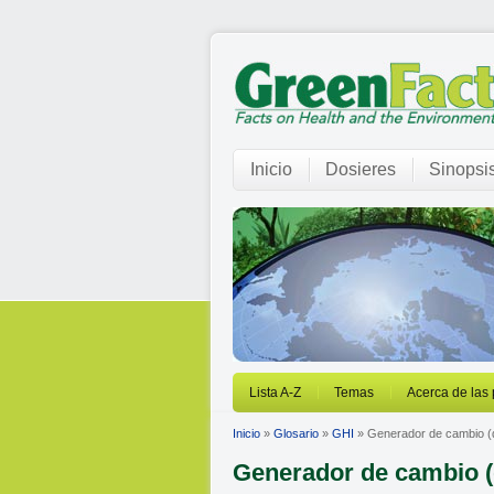
Inicio
Dosieres
Sinopsi
Lista A-Z
Temas
Acerca de las
Inicio
»
Glosario
»
GHI
» Generador de cambio (
Generador de cambio (