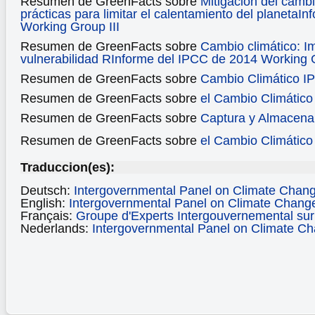
Resumen de GreenFacts sobre
Mitigación del cambi
prácticas para limitar el calentamiento del planeta
In
Working Group III
Resumen de GreenFacts sobre
Cambio climático: I
vulnerabilidad
RInforme del IPCC de 2014 Working G
Resumen de GreenFacts sobre
Cambio Climático I
Resumen de GreenFacts sobre
el Cambio Climátic
Resumen de GreenFacts sobre
Captura y Almacen
Resumen de GreenFacts sobre
el Cambio Climátic
Traduccion(es):
Deutsch:
Intergovernmental Panel on Climate Chan
English:
Intergovernmental Panel on Climate Chang
Français:
Groupe d'Experts Intergouvernemental sur 
Nederlands:
Intergovernmental Panel on Climate C