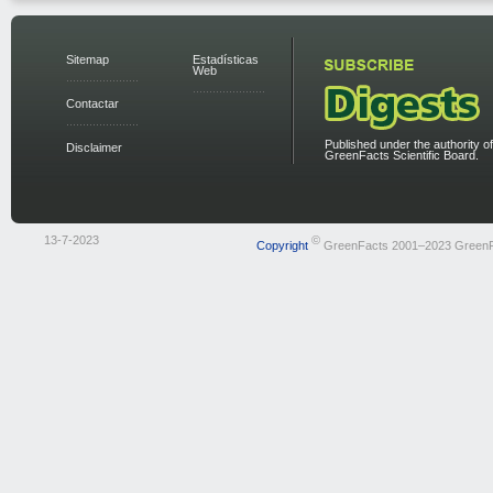
Sitemap
Estadísticas
Web
Contactar
Published under the authority of
Disclaimer
GreenFacts Scientific Board.
13-7-2023
©
Copyright
GreenFacts 2001–2023 Green