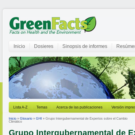
Inicio
Dosieres
Sinopsis de informes
Resúmen
Lista A-Z
Temas
Acerca de las publicaciones
Versión impre
Inicio
»
Glosario
»
GHI
» Grupo Intergubernamental de Expertos sobre el Cambio
Climático
Grupo Intergubernamental de E