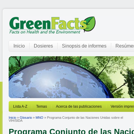
Inicio
Dosieres
Sinopsis de informes
Resúmen
Lista A-Z
Temas
Acerca de las publicaciones
Versión impre
Inicio
»
Glosario
»
MNO
» Programa Conjunto de las Naciones Unidas sobre el
VIH/SIDA
Programa Conjunto de las Naci