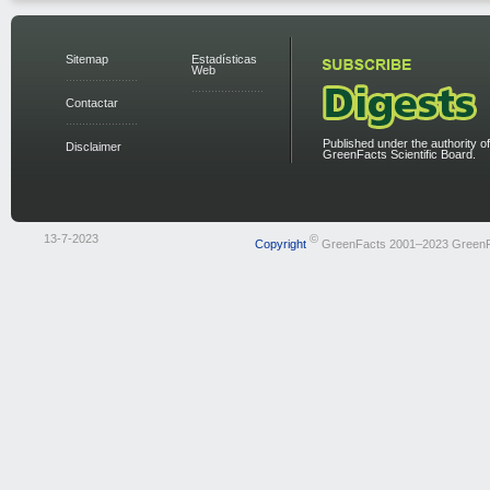
Sitemap
Estadísticas
Web
Contactar
Published under the authority of
Disclaimer
GreenFacts Scientific Board.
13-7-2023
©
Copyright
GreenFacts 2001–2023 Green