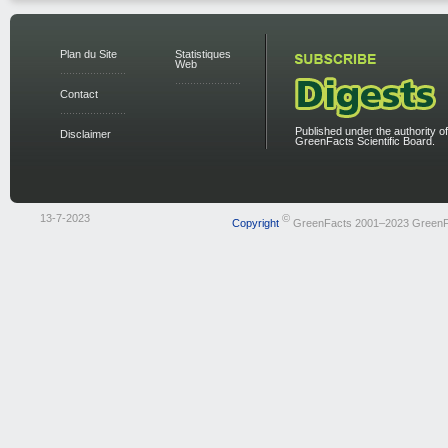
Plan du Site
Statistiques
Web
Contact
Published under the authority of
Disclaimer
GreenFacts Scientific Board.
13-7-2023
©
Copyright
GreenFacts 2001–2023 GreenF