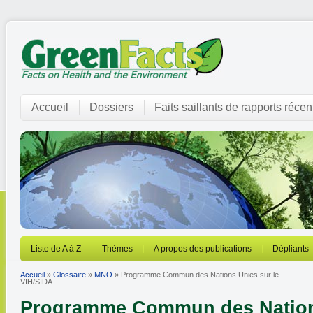
Accueil
Dossiers
Faits saillants de rapports récen
Liste de A à Z
Thèmes
A propos des publications
Dépliants
Accueil
»
Glossaire
»
MNO
» Programme Commun des Nations Unies sur le
VIH/SIDA
Programme Commun des Nations