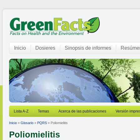
Inicio
Dosieres
Sinopsis de informes
Resúmen
Lista A-Z
Temas
Acerca de las publicaciones
Versión impre
Inicio
»
Glosario
»
PQRS
» Poliomielitis
Poliomielitis