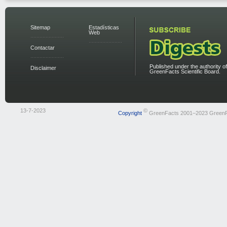
Sitemap
Estadísticas
Web
Contactar
Published under the authority of
Disclaimer
GreenFacts Scientific Board.
13-7-2023
©
Copyright
GreenFacts 2001–2023 Green