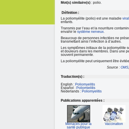
Mot(s) similaire(s)
: polio.
Définition :
La poliomyélite (polio) est une maladie
vira
enfants.
Transmis par l’eau et la nourriture contaminée
envahir le
système nerveux
.
Beaucoup de personnes infectées ne présen
transmettant ainsi l’infection à d’autres.
Les symptômes initiaux de la poliomyélite so
et douleurs dans les membres. Dans une peti
souvent permanente.
La poliomyélite peut uniquement être évitée
Source :
OMS
Traduction(s) :
English :
Poliomyelitis
Español :
Poliomielitis
Nederlands :
Poliomyelitis
Publications apparentées :
Menaces pour la
Vaccination
santé publique