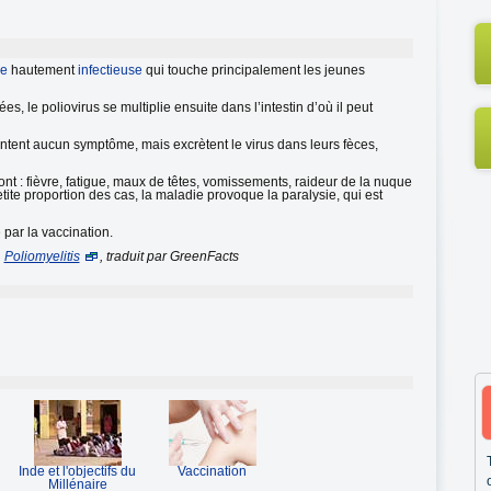
le
hautement
infectieuse
qui touche principalement les jeunes
s, le poliovirus se multiplie ensuite dans l’intestin d’où il peut
tent aucun symptôme, mais excrètent le virus dans leurs fèces,
nt : fièvre, fatigue, maux de têtes, vomissements, raideur de la nuque
te proportion des cas, la maladie provoque la paralysie, qui est
 par la vaccination.
,
Poliomyelitis
, traduit par GreenFacts
Inde et l'objectifs du
Vaccination
Millénaire