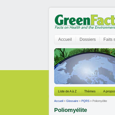
Accueil
Dossiers
Faits 
Liste de A à Z
Thèmes
A propos
Accueil
»
Glossaire
»
PQRS
» Poliomyélite
Poliomyélite