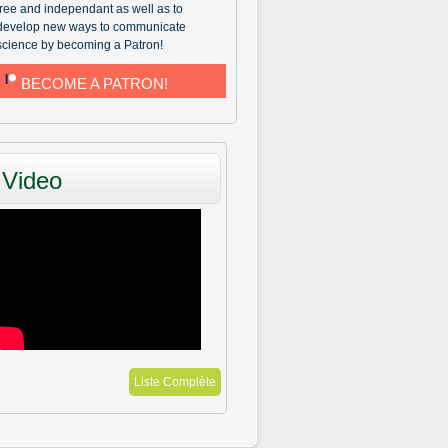
free and independant as well as to
develop new ways to communicate
science by becoming a Patron!
BECOME A PATRON!
Video
Liste Complète