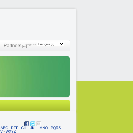
Langues:
Partners
[en]
ABC
-
DEF
-
GHI
-
JKL
-
MNO
-
PQRS
-
UV
-
WXYZ