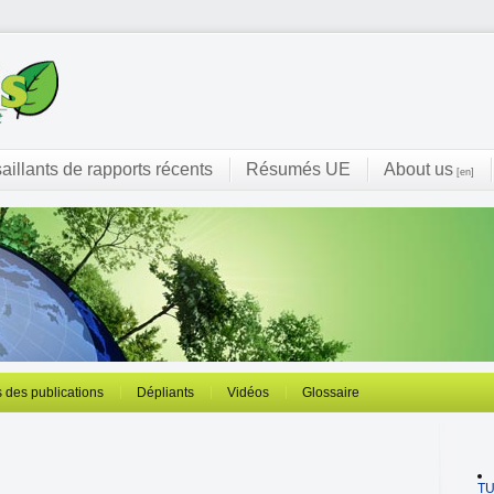
saillants de rapports récents
Résumés UE
About us
[en]
 des publications
Dépliants
Vidéos
Glossaire
T