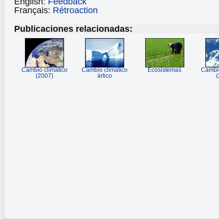
English:
Feedback
Français:
Rétroaction
Publicaciones relacionadas:
Cambio climático
Cambio climático
Ecosistemas
Cambio
(2007)
ártico
(