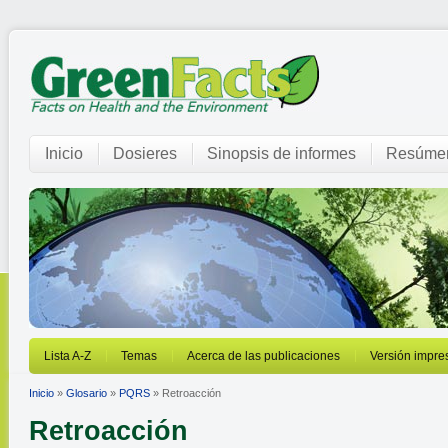
Inicio
Dosieres
Sinopsis de informes
Resúmen
Lista A-Z
Temas
Acerca de las publicaciones
Versión impre
Inicio
»
Glosario
»
PQRS
» Retroacción
Retroacción