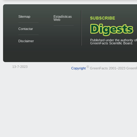
Sitemap
Estadísticas
Web
Contactar
Published under the authority of
Disclaimer
GreenFacts Scientific Board.
13-7-2023
©
Copyright
GreenFacts 2001–2023 Green