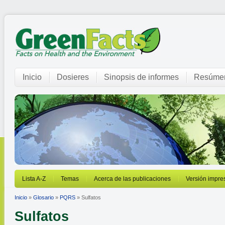
Inicio
Dosieres
Sinopsis de informes
Resúmen
Lista A-Z
Temas
Acerca de las publicaciones
Versión impre
Inicio
»
Glosario
»
PQRS
» Sulfatos
Sulfatos