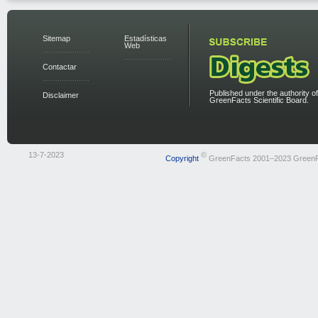
Sitemap
Estadísticas
Web
Contactar
Published under the authority of
Disclaimer
GreenFacts Scientific Board.
13-7-2023
©
Copyright
GreenFacts 2001–2023 Green