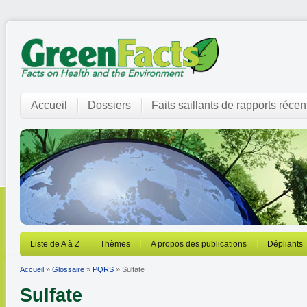
Accueil
Dossiers
Faits saillants de rapports récen
Liste de A à Z
Thèmes
A propos des publications
Dépliants
Accueil
»
Glossaire
»
PQRS
» Sulfate
Sulfate