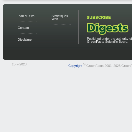
Plan du Site
Statistiques
Web
Contact
Published under the authority of
Disclaimer
GreenFacts Scientific Board.
13-7-2023
©
Copyright
GreenFacts 2001–2023 GreenF