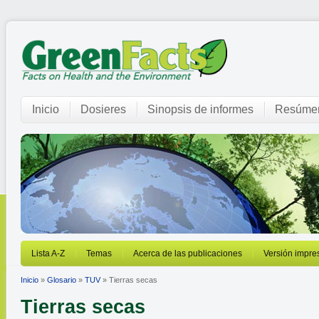
Inicio
Dosieres
Sinopsis de informes
Resúmen
Lista A-Z
Temas
Acerca de las publicaciones
Versión impre
Inicio
»
Glosario
»
TUV
» Tierras secas
Tierras secas