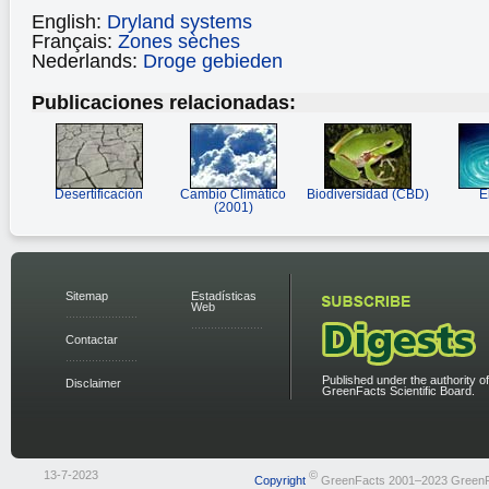
English:
Dryland systems
Français:
Zones sèches
Nederlands:
Droge gebieden
Publicaciones relacionadas:
Desertificación
Cambio Climático
Biodiversidad (CBD)
E
(2001)
Sitemap
Estadísticas
Web
Contactar
Published under the authority of
Disclaimer
GreenFacts Scientific Board.
13-7-2023
©
Copyright
GreenFacts 2001–2023 Green