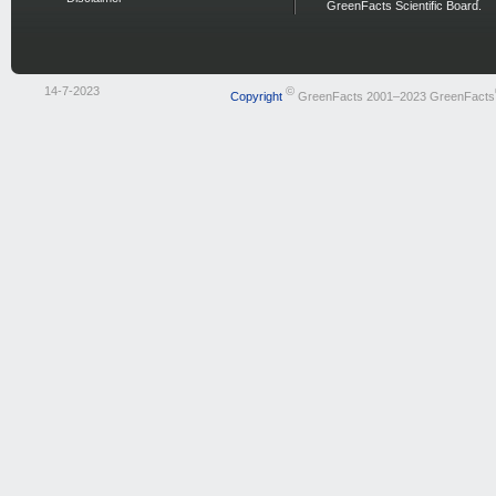
GreenFacts Scientific Board.
14-7-2023
©
Copyright
GreenFacts 2001–2023 GreenFacts