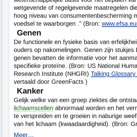
wetgevende of regelgevende maatregelen die n
hoog niveau van consumentenbescherming me
voedsel te waarborgen ." (Bron:
www.efsa.eu
Genen
De functionele en fysieke basis van erfelijkhe
ouders op nakomelingen. Genen zijn stukje
genen bevatten de informatie voor het aanm
specifieke proteïne. (Bron: US National H
Research Institute (NHGRI)
Talking Glossary
vertaald door GreenFacts )
Kanker
Gelijk welke van een groep ziektes die ontst
lichaamscellen
abnormaal worden en het ver
te verspreiden en te groeien in naburige wee
van het lichaam (kwaadaardigheid). (Bron: G
Meer…