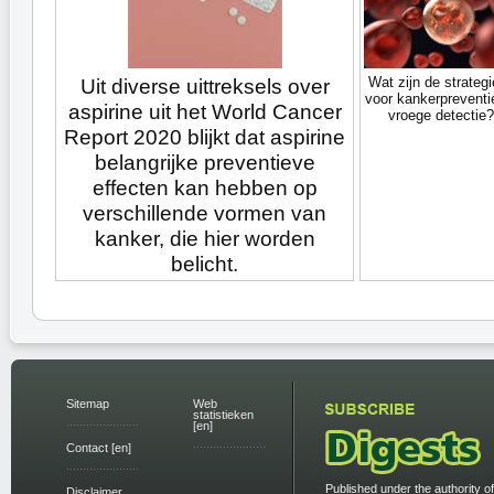
Wat zijn de strateg
Uit diverse uittreksels over
voor kankerpreventi
aspirine uit het World Cancer
vroege detectie?
Report 2020 blijkt dat aspirine
belangrijke preventieve
effecten kan hebben op
verschillende vormen van
kanker, die hier worden
belicht.
Sitemap
Web
statistieken
[en]
Contact [en]
Published under the authority of
Disclaimer