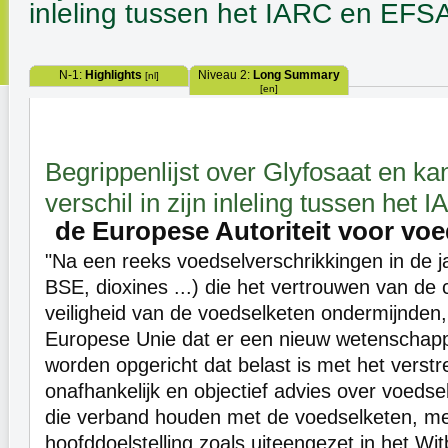
inleling tussen het IARC en EFS
N-1:
Highlights
Niveau 2:
Long Summary
[nl]
[en]
Begrippenlijst over Glyfosaat en kan
verschil in zijn inleling tussen he
de Europese Autoriteit voor voe
"Na een reeks voedselverschrikkingen in de ja
BSE, dioxines ...) die het vertrouwen van de
veiligheid van de voedselketen ondermijnden
Europese Unie dat er een nieuw wetenschapp
worden opgericht dat belast is met het verst
onafhankelijk en objectief advies over voedse
die verband houden met de voedselketen, me
hoofddoelstelling zoals uiteengezet in het Wi