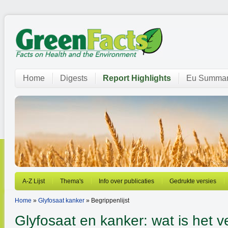
Home
Digests
Report Highlights
Eu Summar
A-Z Lijst
Thema's
Info over publicaties
Gedrukte versies
Home
»
Glyfosaat kanker
» Begrippenlijst
Glyfosaat en kanker: wat is het ver