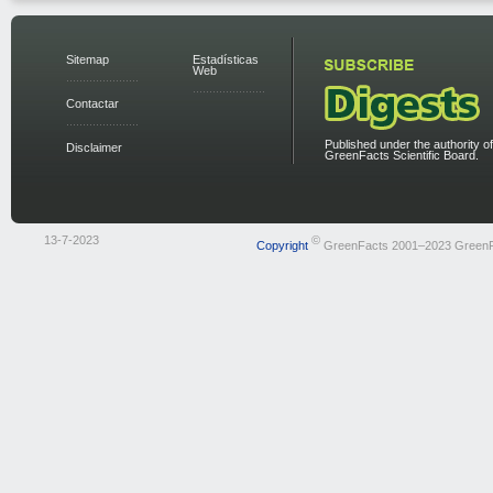
Sitemap
Estadísticas
Web
Contactar
Published under the authority of
Disclaimer
GreenFacts Scientific Board.
13-7-2023
©
Copyright
GreenFacts 2001–2023 Green