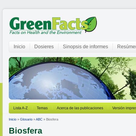
Inicio
Dosieres
Sinopsis de informes
Resúmen
Lista A-Z
Temas
Acerca de las publicaciones
Versión impre
Inicio
»
Glosario
»
ABC
» Biosfera
Biosfera