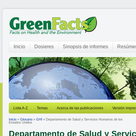
Inicio
Dosieres
Sinopsis de informes
Resúmen
Lista A-Z
Temas
Acerca de las publicaciones
Versión impre
Inicio
»
Glosario
»
GHI
» Departamento de Salud y Servicios Humanos de los
Estados Unidos
Departamento de Salud y Serv