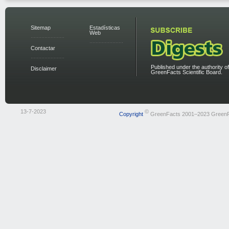
Sitemap
Estadísticas
Web
Contactar
Published under the authority of
Disclaimer
GreenFacts Scientific Board.
13-7-2023
©
Copyright
GreenFacts 2001–2023 Green