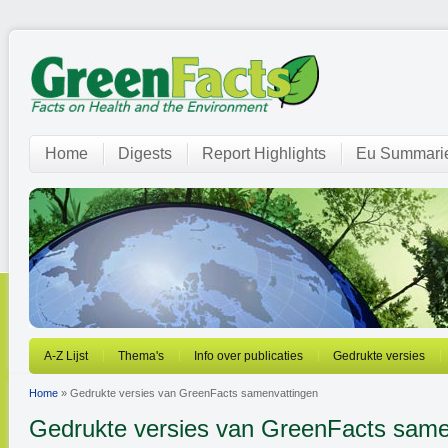
Home
Digests
Report Highlights
Eu Summari
A-Z Lijst
Thema's
Info over publicaties
Gedrukte versies
Home
» Gedrukte versies van GreenFacts samenvattingen
Gedrukte versies van GreenFacts same