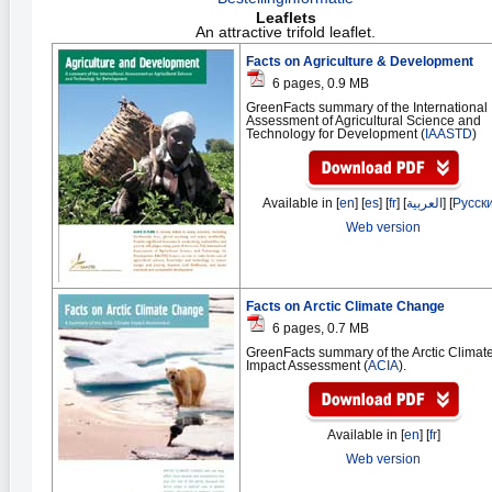
Leaflets
An attractive trifold leaflet.
Facts on Agriculture & Development
6 pages, 0.9 MB
GreenFacts summary of the International
Assessment of Agricultural Science and
Technology for Development (
IAASTD
)
Available in [
en
] [
es
] [
fr
] [
العربية
] [
Русск
Web version
Facts on Arctic Climate Change
6 pages, 0.7 MB
GreenFacts summary of the Arctic Climat
Impact Assessment (
ACIA
).
Available in [
en
] [
fr
]
Web version