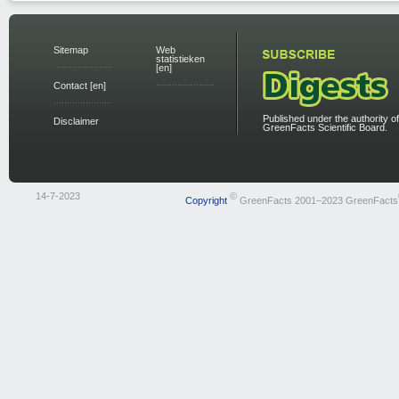
Sitemap
Web
statistieken
[en]
Contact [en]
Published under the authority of
Disclaimer
GreenFacts Scientific Board.
14-7-2023
©
Copyright
GreenFacts 2001–2023 GreenFacts