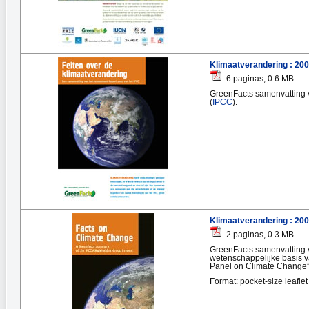
Klimaatverandering : 20
6 paginas, 0.6 MB
GreenFacts samenvatting v
(
IPCC
).
Klimaatverandering : 20
2 paginas, 0.3 MB
GreenFacts samenvatting v
wetenschappelijke basis v
Panel on Climate Change”
Format: pocket-size leaflet