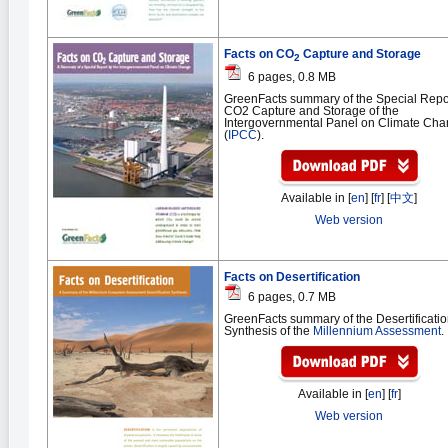
Facts on CO
Capture and Storage
2
6 pages, 0.8 MB
GreenFacts summary of the Special Repo
CO2 Capture and Storage of the
Intergovernmental Panel on Climate Ch
(
IPCC
).
Available in [
en
] [
fr
] [
中文
]
Web version
Facts on Desertification
6 pages, 0.7 MB
GreenFacts summary of the Desertificati
Synthesis of the
Millennium Assessment
.
Available in [
en
] [
fr
]
Web version