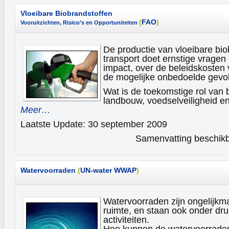
Vloeibare Biobrandstoffen
(
FAO
)
Vooruitzichten, Risico’s en Opportuniteiten
De productie van vloeibare bio
transport doet ernstige vragen 
impact, over de beleidskosten
de mogelijke onbedoelde gevo
Wat is de toekomstige rol van 
landbouw, voedselveiligheid e
Meer…
Laatste Update: 30 september 2009
Samenvatting beschikba
Watervoorraden
(
UN-water WWAP
)
Watervoorraden zijn ongelijkmat
ruimte, en staan ook onder dru
activiteiten.
Hoe kunnen de watervoorrade