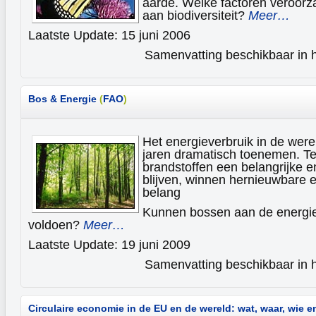
aarde. Welke factoren veroorza
aan biodiversiteit?
Meer…
Laatste Update: 15 juni 2006
Samenvatting beschikbaar in h
Bos & Energie
(
FAO
)
Het energieverbruik in de were
jaren dramatisch toenemen. Ter
brandstoffen een belangrijke e
blijven, winnen hernieuwbare 
belang
Kunnen bossen aan de energi
voldoen?
Meer…
Laatste Update: 19 juni 2009
Samenvatting beschikbaar in h
Circulaire economie in de EU en de wereld: wat, waar, wie 