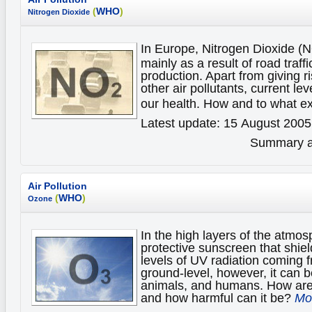
(
WHO
)
Nitrogen Dioxide
In Europe, Nitrogen Dioxide (
mainly as a result of road traff
production. Apart from giving ri
other air pollutants, current le
our health. How and to what e
Latest update: 15 August 2005
Summary av
Air Pollution
(
WHO
)
Ozone
In the high layers of the atmo
protective sunscreen that shiel
levels of UV radiation coming f
ground-level, however, it can b
animals, and humans. How ar
and how harmful can it be?
Mor