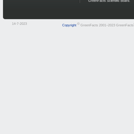
GreenFacts Scientific Board.
14-7-2023
©
Copyright
GreenFacts 2001–2023 GreenFacts