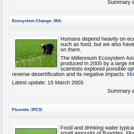
Summary av
Ecosystem Change
(
MA
)
Humans depend heavily on eco
such as food, but we also hav
on them.
The Millennium Ecosystem As
produced in 2005 by a large int
scientists explored possible op
reverse desertification and its negative impacts.
Mor
Latest update: 15 March 2005
Summary av
Fluoride
(
IPCS
)
Food and drinking water typical
small amounts of fluorides. F