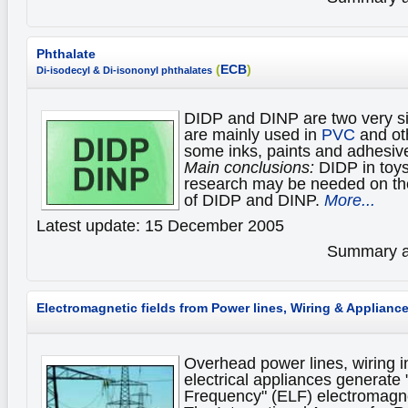
Phthalate
(
ECB
)
Di-isodecyl & Di-isononyl phthalates
DIDP and DINP are two very si
are mainly used in
PVC
and oth
some inks, paints and adhesiv
Main conclusions:
DIDP in toys
research may be needed on the
of DIDP and DINP.
More...
Latest update: 15 December 2005
Summary av
Electromagnetic fields from
Power lines, Wiring & Applianc
Overhead power lines, wiring i
electrical appliances generate
Frequency" (ELF) electromagnet