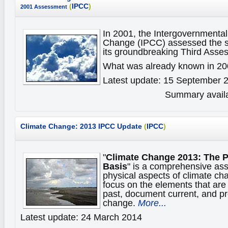
(
IPCC
)
2001 Assessment
In 2001, the Intergovernmenta
Change (IPCC) assessed the s
its groundbreaking Third Asse
What was already known in 2
Latest update: 15 September 
Summary availa
Climate Change: 2013 IPCC Update
(
IPCC
)
"
Climate Change 2013: The P
Basis
" is a comprehensive as
physical aspects of climate ch
focus on the elements that are
past, document current, and pro
change.
More...
Latest update: 24 March 2014