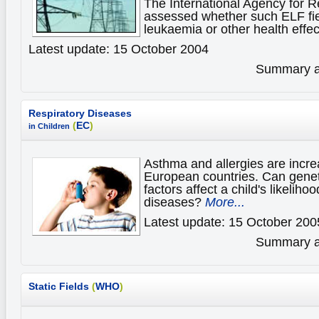
The International Agency for 
assessed whether such ELF fie
leukaemia or other health effe
Latest update: 15 October 2004
Summary av
Respiratory Diseases
(
EC
)
in Children
Asthma and allergies are incr
European countries. Can genet
factors affect a child's likelih
diseases?
More...
Latest update: 15 October 200
Summary av
Static Fields
(
WHO
)