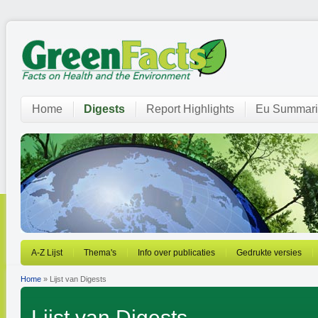
Home
Digests
Report Highlights
Eu Summari
A-Z Lijst
Thema's
Info over publicaties
Gedrukte versies
Home
» Lijst van Digests
Lijst van Digests