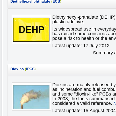
Diethylhexyl phthalate
(
ECB
)
Diethylhexyl-phthalate (DEHP) 
plastic additive.
Its widespread use in everyda
has raised some concerns about
pose a risk to health or the e
Latest update: 17 July 2012
Summary av
Dioxins
(
IPCS
)
Dioxins are mainly released by
as incineration and fuel combu
and some "dioxin-like" PCBs a
In 2008, the facts summarised 
considered a valid reference.
M
Latest update: 15 August 2004