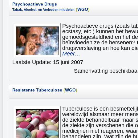
Psychoactieve Drugs
(
WGO
)
Tabak, Alcohol, en Verboden middelen
Psychoactieve drugs (zoals tab
ecstasy, etc.) kunnen het bewu
gemoedsgesteldheid en het d
beïnvloeden ze de hersenen? 
drugsverslaving en hoe kan d
Meer…
Laatste Update: 15 juni 2007
Samenvatting beschikbaar 
Resistente Tuberculose
(
WGO
)
Tuberculose is een besmettelij
wereldwijd alsmaar meer mense
de ziekte behandelbaar maar
de ziekte zijn verschenen die 
medicijnen niet reageren, waar
behandelen zijn. Wat zijn de h