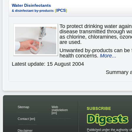
Water Disinfectants
(
IPCS
)
& disinfectant by-products
To protect drinking water again
disease transmitted through wa
as chlorine, chloramines, ozon
are used.
Unwanted by-products can be 
health concerns.
More...
Latest update: 15 August 2004
Summary av
Sitemap
Web
statistieken
[en]
Contact [en]
Published under the authority of
Disclaimer