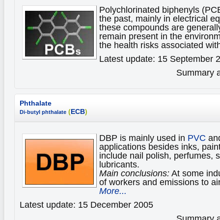
Polychlorinated biphenyls (PC
the past, mainly in electrical
these compounds are generally
remain present in the environ
the health risks associated w
Latest update: 15 September 
Summary av
Phthalate
(
ECB
)
Di-butyl phthalate
DBP is mainly used in
PVC
and
applications besides inks, pai
include nail polish, perfumes, 
lubricants.
Main conclusions:
At some indu
of workers and emissions to ai
More...
Latest update: 15 December 2005
Summary av