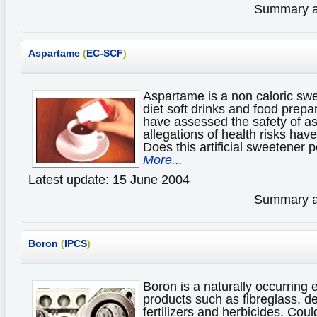
Summary av
Aspartame
(
EC-SCF
)
Aspartame is a non caloric sw
diet soft drinks and food prepa
have assessed the safety of 
allegations of health risks hav
Does this artificial sweetener 
More...
Latest update: 15 June 2004
Summary av
Boron
(
IPCS
)
Boron is a naturally occurring 
products such as fibreglass, de
fertilizers and herbicides. Coul