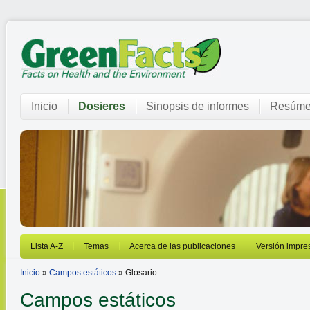
Inicio
Dosieres
Sinopsis de informes
Resúme
Lista A-Z
Temas
Acerca de las publicaciones
Versión impre
Inicio
»
Campos estáticos
» Glosario
Campos estáticos