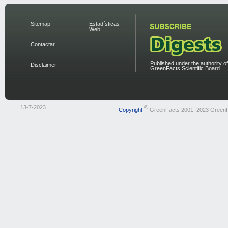
Sitemap
Estadísticas
Web
Contactar
Published under the authority of
Disclaimer
GreenFacts Scientific Board.
13-7-2023
©
Copyright
GreenFacts 2001–2023 Green