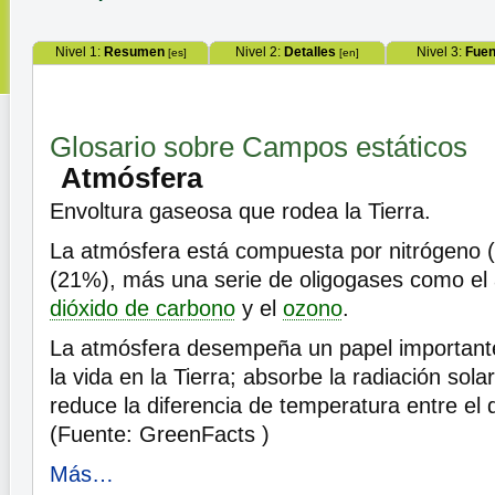
Nivel 1:
Resumen
Nivel 2:
Detalles
Nivel 3:
Fuen
[es]
[en]
Glosario sobre Campos estáticos
Atmósfera
Envoltura gaseosa que rodea la Tierra.
La atmósfera está compuesta por nitrógeno 
(21%), más una serie de oligogases como el ar
dióxido de carbono
y el
ozono
.
La atmósfera desempeña un papel importante
la vida en la Tierra; absorbe la radiación solar
reduce la diferencia de temperatura entre el d
(Fuente: GreenFacts )
Más…