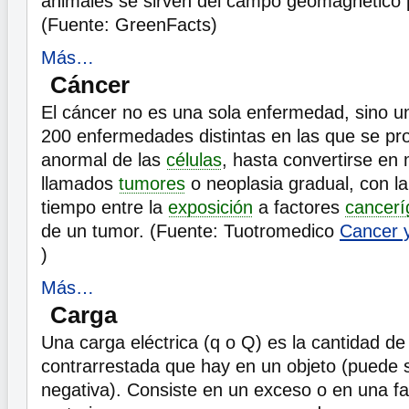
animales se sirven del campo geomagnético p
(Fuente: GreenFacts)
Más…
Cáncer
El cáncer no es una sola enfermedad, sino 
200 enfermedades distintas en las que se pr
anormal de las
células
, hasta convertirse e
llamados
tumores
o neoplasia gradual, con l
tiempo entre la
exposición
a factores
cancerí
de un tumor. (Fuente: Tuotromedico
Cancer 
)
Más…
Carga
Una carga eléctrica (q o Q) es la cantidad de 
contrarrestada que hay en un objeto (puede s
negativa). Consiste en un exceso o en una fa