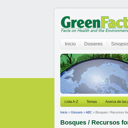
Inicio
Dosieres
Sinopsi
Lista A-Z
Temas
Acerca de las
Inicio
»
Glosario
»
ABC
» Bosques / Recursos fo
Bosques / Recursos fo