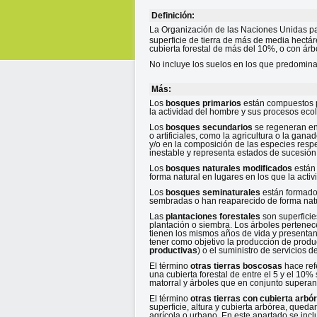
Definición:
La Organización de las Naciones Unidas par
superficie de tierra de más de media hectá
cubierta forestal de más del 10%, o con árb
No incluye los suelos en los que predomina
Más:
Los
bosques primarios
están compuestos p
la actividad del hombre y sus procesos ecol
Los
bosques secundarios
se regeneran en
o artificiales, como la agricultura o la gan
y/o en la composición de las especies resp
inestable y representa estados de sucesión
Los
bosques naturales modificados
están 
forma natural en lugares en los que la act
Los
bosques seminaturales
están formados
sembradas o han reaparecido de forma natu
Las
plantaciones forestales
son superficie
plantación o siembra. Los árboles pertenec
tienen los mismos años de vida y presenta
tener como objetivo la producción de prod
productivas
) o el suministro de servicios d
El término
otras tierras boscosas
hace ref
una cubierta forestal de entre el 5 y el 10
matorral y árboles que en conjunto superan 
El término
otras tierras con cubierta arbó
superficie, altura y cubierta arbórea, qued
agrícola o urbano. En este apartado se incl