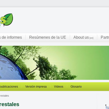
s de informes
Resúmenes de la UE
About us
Part
[en]
 publicaciones
Versión impresa
Videos
Glosario
restales
restales
T