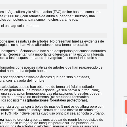
a la Agricultura y la Alimentación (FAO) define bosque como una
2
rea (5.000 m
), con árboles de altura superior a 5 metros y una
oles con potencial para cumplir dichos parámetros.
 el uso agrícola o urbano.
or especies nativas de árboles. No presentan huellas evidentes de
ógicos no se han visto alterados de una forma apreciable.
 bosques autóctonos que han sido despejados por causas naturales
adería. Representan una importante diferencia en la estructura forestal
ecto a los bosques primarios. La vegetación secundaria suele ser
.
formados por especies nativas de árboles que han reaparecido de
ividad humana ha dejado huella.
 por especies nativas de árboles que han sido plantadas,
ral con la ayuda del hombre.
s arboladas que se han obtenido de forma artificial, mediante
en en general a una misma especie (ya sea nativa o introducida),
n una separación homogénea. Las plantaciones forestales pueden
uctos madereros o no madereros (
plantaciones forestales
e los ecosistemas (
plantaciones forestales protectoras
).
erencia a tierras con árboles de más de 5 metros de altura pero con
% solamente. También incluye tierras con una mezcla de arbustos,
el 10%. No incluye tierras cuyo uso principal sea agrícola o urbano.
rea
hace referencia a tierras que, a pesar de reunir los requisitos de
an fuera de la categoría de bosques porque su uso principal es
uye grupos de árboles o árboles dispersos en paisajes agrícolas,