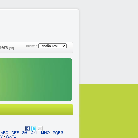
Idiomas:
ners
[en]
ABC
-
DEF
-
GHI
-
JKL
-
MNO
-
PQRS
-
UV
-
WXYZ