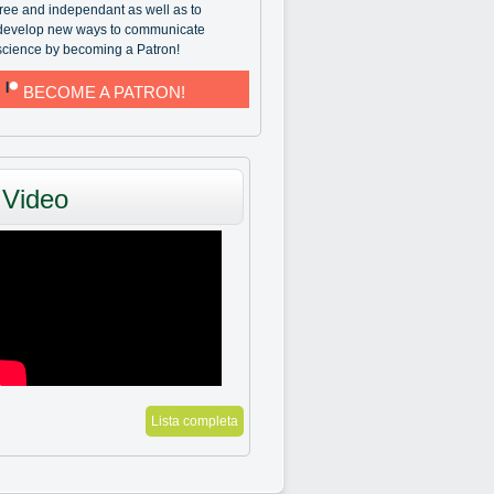
free and independant as well as to
develop new ways to communicate
science by becoming a Patron!
BECOME A PATRON!
Video
Lista completa