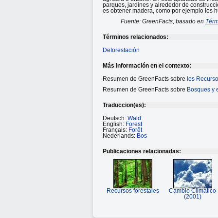
parques, jardines y alrededor de construcc
es obtener madera, como por ejemplo los hu
Fuente: GreenFacts, basado en
Térm
Términos relacionados:
Deforestación
Más información en el contexto:
Resumen de GreenFacts sobre
los Recurso
Resumen de GreenFacts sobre
Bosques y 
Traduccion(es):
Deutsch:
Wald
English:
Forest
Français:
Forêt
Nederlands:
Bos
Publicaciones relacionadas:
Recursos forestales
Cambio Climático
(2001)