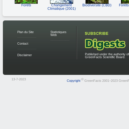
Forêts
Changement
Biodiversité (CBD)
Forêts
Climatique (2001)
Plan du Site
Statistiques
Web
Contact
Published under the authority of
Disclaimer
GreenFacts Scientific Board.
13-7-2023
©
Copyright
GreenFacts 2001–2023 GreenF