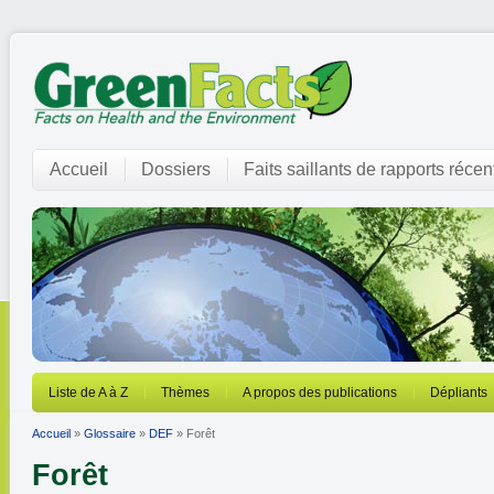
Accueil
Dossiers
Faits saillants de rapports récen
Liste de A à Z
Thèmes
A propos des publications
Dépliants
Accueil
»
Glossaire
»
DEF
» Forêt
Forêt