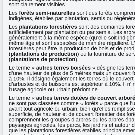
sont clairement visibles.
Les
forêts semi-naturelles
sont des forêts compre
indigènes, établies par plantation, semis ou régénéra
Les
plantations forestières
sont des domaines fores
artificiellement par plantation ou par semis. Les arb
généralement à la même espèce (qu’elle soit indigène
même âge et sont espacées de manière régulière. L’o
forestières peut être la production de bois et de prod
(
plantations de production
) ou la fourniture de s
(
plantations de protection
).
Le terme «
autres terres boisées
» désigne les ter
d’une hauteur de plus de 5 mètres mais un couvert f
à 10%. Il désigne également les terres où le couvert
d’arbustes et de buissons est supérieur à 10%. Il n’in
l’usage agricole ou urbain prédomine.
Le terme «
autres terres dotées de couvert arbor
ne sont pas classées comme « forêts » parce que l’us
avant tout agricole ou urbain, bien qu’elles remplisse
superficie, de hauteur et de couvert forestier des for
comprennent les groupes d’arbres ou les arbres épar
paysages agricoles, les parcs, les jardins et autou
que les plantations forestières établies principaleme