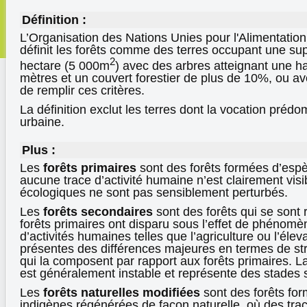
Définition :
L’Organisation des Nations Unies pour l'Alimentation 
définit les forêts comme des terres occupant une sup
2
hectare (5 000m
) avec des arbres atteignant une h
mètres et un couvert forestier de plus de 10%, ou a
de remplir ces critères.
La définition exclut les terres dont la vocation prédo
urbaine.
Plus :
Les
forêts primaires
sont des forêts formées d’esp
aucune trace d’activité humaine n’est clairement visi
écologiques ne sont pas sensiblement perturbés.
Les
forêts secondaires
sont des forêts qui se sont
forêts primaires ont disparu sous l’effet de phénomè
d’activités humaines telles que l’agriculture ou l’éle
présentes des différences majeures en termes de st
qui la composent par rapport aux forêts primaires. L
est généralement instable et représente des stades 
Les
forêts naturelles modifiées
sont des forêts fo
indigènes régénérées de façon naturelle, où des tra