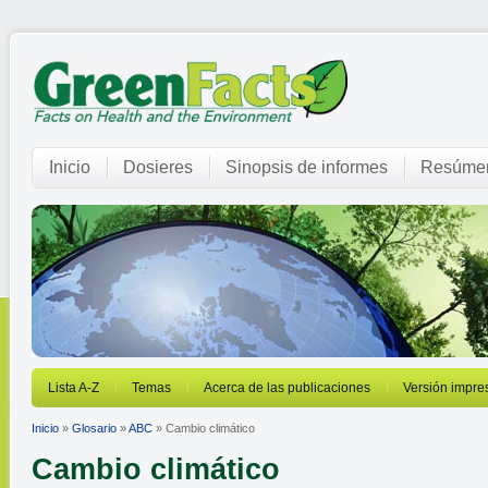
Inicio
Dosieres
Sinopsis de informes
Resúmen
Lista A-Z
Temas
Acerca de las publicaciones
Versión impre
Inicio
»
Glosario
»
ABC
» Cambio climático
Cambio climático