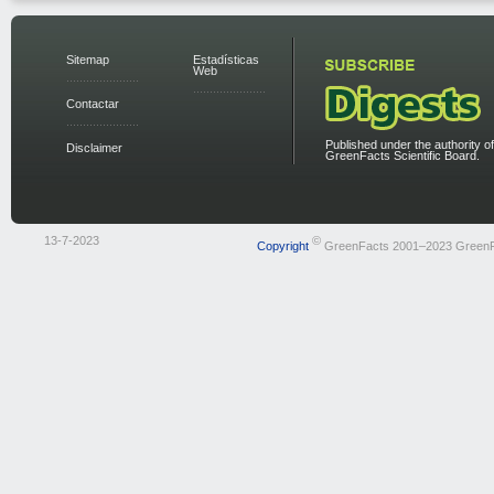
Sitemap
Estadísticas
Web
Contactar
Published under the authority of
Disclaimer
GreenFacts Scientific Board.
13-7-2023
©
Copyright
GreenFacts 2001–2023 Green