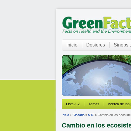
Inicio
Dosieres
Sinopsi
Lista A-Z
Temas
Acerca de las
Inicio
»
Glosario
»
ABC
» Cambio en los ecosist
Cambio en los ecosis