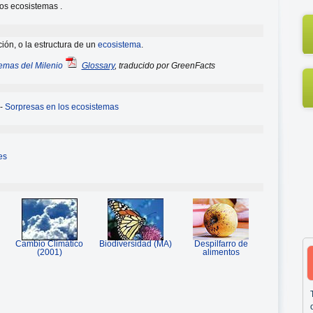
los ecosistemas .
ión, o la estructura de un
ecosistema
.
emas del Milenio
Glossary
, traducido por GreenFacts
-
Sorpresas en los ecosistemas
es
Cambio Climático
Biodiversidad (MA)
Despilfarro de
(2001)
alimentos