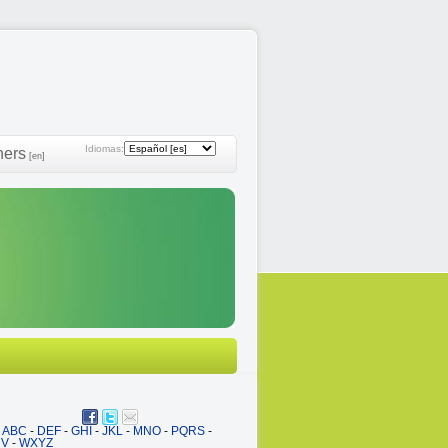
Idiomas:
ners
[en]
ABC
-
DEF
-
GHI
-
JKL
-
MNO
-
PQRS
-
UV
-
WXYZ