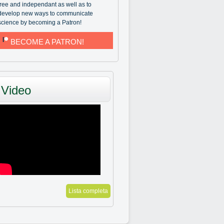
free and independant as well as to
develop new ways to communicate
science by becoming a Patron!
BECOME A PATRON!
Video
Lista completa