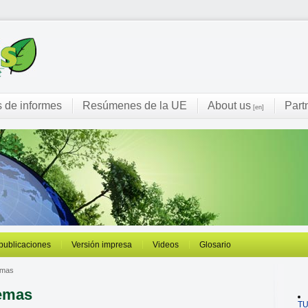
s de informes
Resúmenes de la UE
About us
Part
[en]
 publicaciones
Versión impresa
Videos
Glosario
emas
temas
T