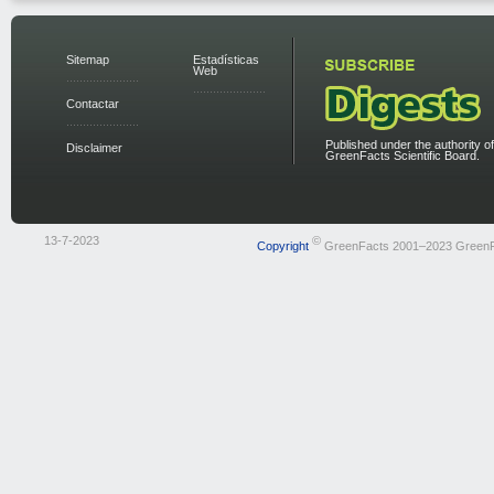
Sitemap
Estadísticas
Web
Contactar
Published under the authority of
Disclaimer
GreenFacts Scientific Board.
13-7-2023
©
Copyright
GreenFacts 2001–2023 Green