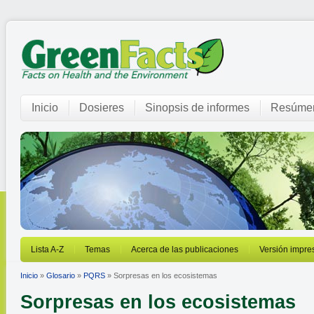
Inicio
Dosieres
Sinopsis de informes
Resúmen
Lista A-Z
Temas
Acerca de las publicaciones
Versión impre
Inicio
»
Glosario
»
PQRS
» Sorpresas en los ecosistemas
Sorpresas en los ecosistemas