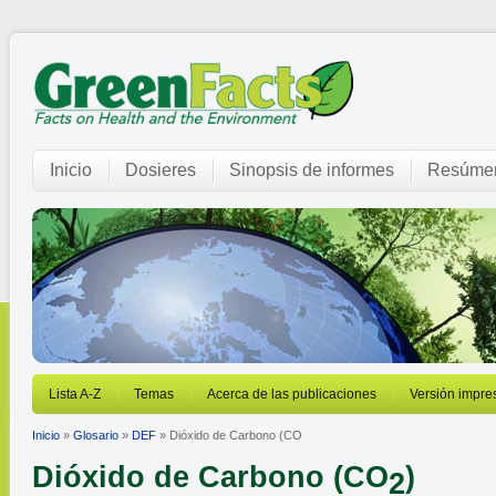
Inicio
Dosieres
Sinopsis de informes
Resúmen
Lista A-Z
Temas
Acerca de las publicaciones
Versión impre
Inicio
»
Glosario
»
DEF
» Dióxido de Carbono (CO
Dióxido de Carbono (CO
)
2