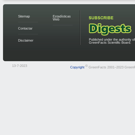
Sitemap
Estadísticas
Web
Contactar
Published under the authority of
Disclaimer
GreenFacts Scientific Board.
13-7-2023
©
Copyright
GreenFacts 2001–2023 Green