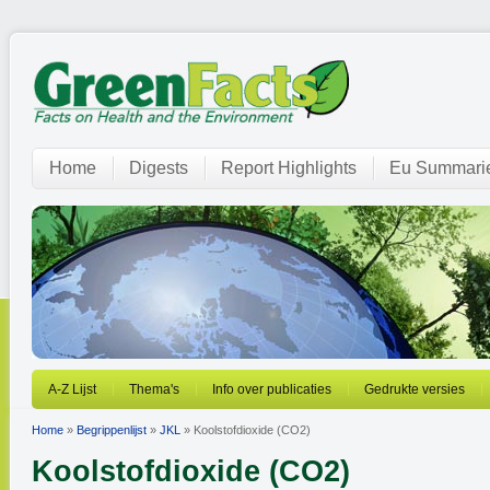
Home
Digests
Report Highlights
Eu Summari
A-Z Lijst
Thema's
Info over publicaties
Gedrukte versies
Home
»
Begrippenlijst
»
JKL
» Koolstofdioxide (CO2)
Koolstofdioxide (CO2)