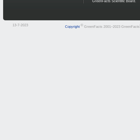
GreenFacts Scientific Board.
13-7-2023
©
Copyright
GreenFacts 2001–2023 GreenFacts