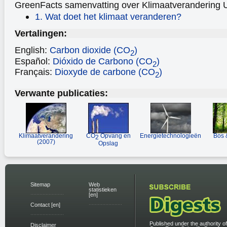
GreenFacts samenvatting over Klimaatverandering
1. Wat doet het klimaat veranderen?
Vertalingen:
English:
Carbon dioxide (CO
)
2
Español:
Dióxido de Carbono (CO
)
2
Français:
Dioxyde de carbone (CO
)
2
Verwante publicaties:
Klimaatverandering
CO
Opvang en
Energietechnologieën
Bos 
2
(2007)
Opslag
Sitemap
Web
statistieken
[en]
Contact [en]
Published under the authority of
Disclaimer