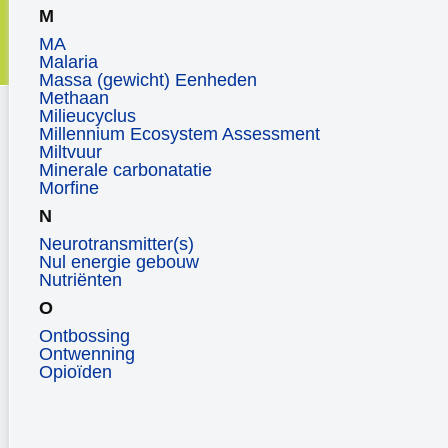
M
MA
Malaria
Massa (gewicht) Eenheden
Methaan
Milieucyclus
Millennium Ecosystem Assessment
Miltvuur
Minerale carbonatatie
Morfine
N
Neurotransmitter(s)
Nul energie gebouw
Nutriënten
O
Ontbossing
Ontwenning
Opioïden