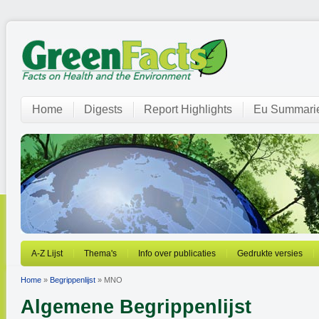
Home
Digests
Report Highlights
Eu Summari
A-Z Lijst
Thema's
Info over publicaties
Gedrukte versies
Home
»
Begrippenlijst
» MNO
Algemene Begrippenlijst