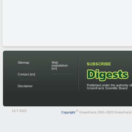
Sitemap
Web
statistieken
[en]
Contact [en]
Published under the authority of
Disclaimer
GreenFacts Scientific Board.
13-7-2023
©
Copyright
GreenFacts 2001–2023 GreenFacts