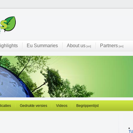
ighlights
Eu Summaries
About us
Partners
[en]
[en]
licaties
Gedrukte versies
Videos
Begrippenlijst
T