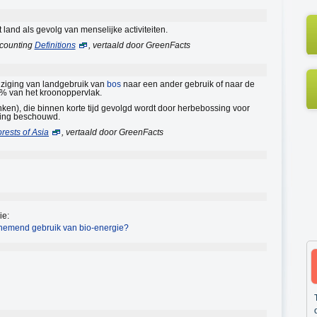
land als gevolg van menselijke activiteiten.
ccounting
Definitions
, vertaald door GreenFacts
jziging van landgebruik van
bos
naar een ander gebruik of naar de
0% van het kroonoppervlak.
nken), die binnen korte tijd gevolgd wordt door herbebossing voor
sing beschouwd.
rests of Asia
, vertaald door GreenFacts
ie:
enemend gebruik van bio-energie?