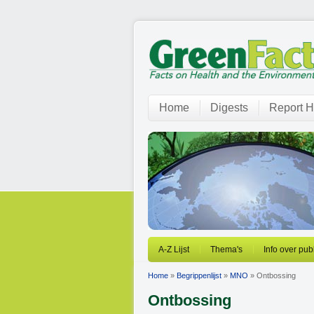
Home
Digests
Report H
A-Z Lijst
Thema's
Info over pub
Home
»
Begrippenlijst
»
MNO
» Ontbossing
Ontbossing