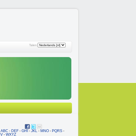
Talen:
ABC
-
DEF
-
GHI
-
JKL
-
MNO
-
PQRS
-
UV
-
WXYZ