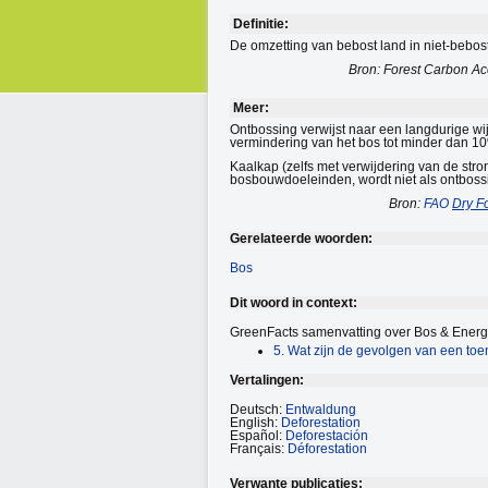
Definitie:
De omzetting van bebost land in niet-bebost 
Bron: Forest Carbon A
Meer:
Ontbossing verwijst naar een langdurige wi
vermindering van het bos tot minder dan 1
Kaalkap (zelfs met verwijdering van de stro
bosbouwdoeleinden, wordt niet als ontbos
Bron:
FAO
Dry Fo
Gerelateerde woorden:
Bos
Dit woord in context:
GreenFacts samenvatting over Bos & Energ
5. Wat zijn de gevolgen van een to
Vertalingen:
Deutsch:
Entwaldung
English:
Deforestation
Español:
Deforestación
Français:
Déforestation
Verwante publicaties: