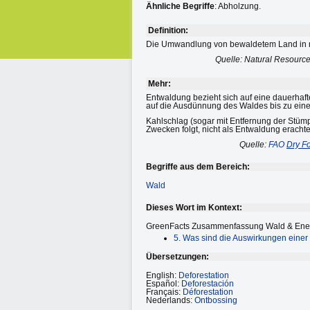
Ähnliche Begriffe
: Abholzung.
Definition:
Die Umwandlung von bewaldetem Land in nic
Quelle: Natural Resourc
Mehr:
Entwaldung bezieht sich auf eine dauerhaf
auf die Ausdünnung des Waldes bis zu ein
Kahlschlag (sogar mit Entfernung der Stümpf
Zwecken folgt, nicht als Entwaldung erachte
Quelle:
FAO
Dry Fo
Begriffe aus dem Bereich:
Wald
Dieses Wort im Kontext:
GreenFacts Zusammenfassung Wald & Ener
5. Was sind die Auswirkungen ein
Übersetzungen:
English:
Deforestation
Español:
Deforestación
Français:
Déforestation
Nederlands:
Ontbossing