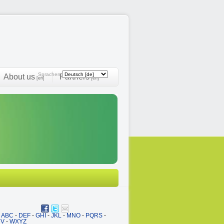
Sprachen:
About us
Partners
[en]
[en]
ABC
-
DEF
-
GHI
-
JKL
-
MNO
-
PQRS
-
UV
-
WXYZ