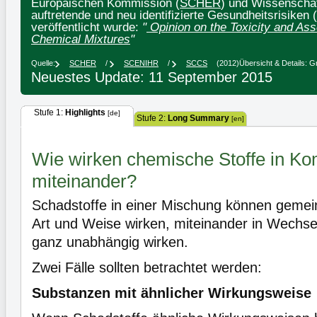
Europäischen Kommission (
SCHER
) und Wissenscha
auftretende und neu identifizierte Gesundheitsrisiken (
veröffentlicht wurde:
"
Opinion on the Toxicity and As
Chemical Mixtures
"
Quelle:
SCHER
/
SCENIHR
/
SCCS
(2012)
Übersicht & Details: 
Neuestes Update: 11 September 2015
Stufe 1:
Highlights
[de]
Stufe 2:
Long Summary
[en]
Wie wirken chemische Stoffe in Ko
miteinander?
Schadstoffe in einer Mischung können gemei
Art und Weise wirken, miteinander in Wechse
ganz unabhängig wirken.
Zwei Fälle sollten betrachtet werden:
Substanzen mit ähnlicher Wirkungsweise