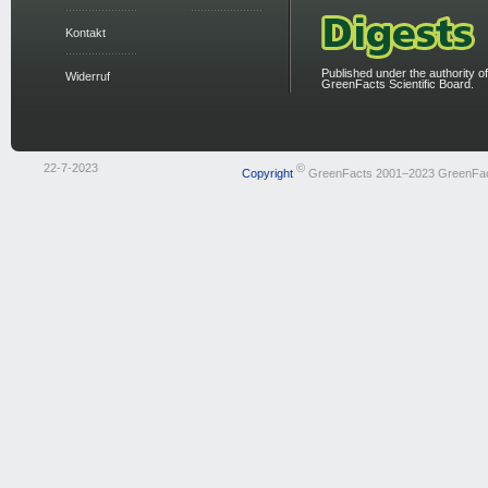
Kontakt
Published under the authority of
Widerruf
GreenFacts Scientific Board.
22-7-2023
©
Copyright
GreenFacts 2001–2023 GreenFa