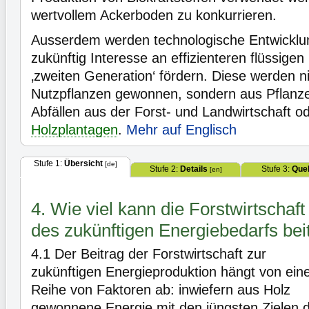
wertvollem Ackerboden zu konkurrieren.
Ausserdem werden technologische Entwicklu
zukünftig Interesse an effizienteren flüssigen
‚zweiten Generation‘ fördern. Diese werden n
Nutzpflanzen gewonnen, sondern aus Pflanze
Abfällen aus der Forst- und Landwirtschaft o
Holzplantagen
.
Mehr auf Englisch
Stufe 1:
Übersicht
[de]
Stufe 2:
Details
Stufe 3:
Quel
[en]
4. Wie viel kann die Forstwirtschaf
des zukünftigen Energiebedarfs bei
4.1
Der Beitrag der Forstwirtschaft zur
zukünftigen Energieproduktion hängt von ein
Reihe von Faktoren ab: inwiefern aus Holz
gewonnene Energie mit den jüngsten Zielen 