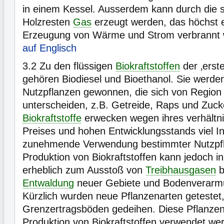
in einem Kessel. Ausserdem kann durch die s
Holzresten
Gas
erzeugt werden, das höchst ef
Erzeugung von Wärme und Strom verbrannt
auf Englisch
3.2
Zu den flüssigen
Biokraftstoffen
der ‚erst
gehören Biodiesel und Bioethanol. Sie werde
Nutzpflanzen gewonnen, die sich von Region
unterscheiden, z.B. Getreide, Raps und Zuck
Biokraftstoffe
erwecken wegen ihres verhältn
Preises und hohen Entwicklungsstands viel In
zunehmende Verwendung bestimmter Nutzpfl
Produktion von Biokraftstoffen kann jedoch in
erheblich zum Ausstoß von
Treibhausgasen
b
Entwaldung
neuer Gebiete und Bodenverarmu
Kürzlich wurden neue Pflanzenarten getestet,
Grenzertragsböden gedeihen. Diese Pflanzen
Produktion von Biokraftstoffen verwendet wer