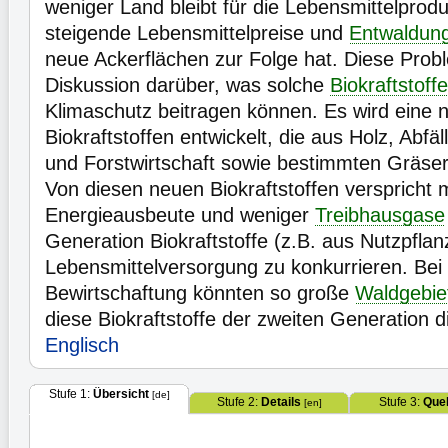
weniger Land bleibt für die Lebensmittelprodu
steigende Lebensmittelpreise und
Entwaldun
neue Ackerflächen zur Folge hat. Diese Probl
Diskussion darüber, was solche
Biokraftstoffe
Klimaschutz beitragen können. Es wird eine 
Biokraftstoffen entwickelt, die aus Holz, Abfä
und Forstwirtschaft sowie bestimmten Gräser
Von diesen neuen Biokraftstoffen verspricht 
Energieausbeute und weniger
Treibhausgase
Generation Biokraftstoffe (z.B. aus Nutzpflan
Lebensmittelversorgung zu konkurrieren. Bei
Bewirtschaftung könnten so große
Waldgebie
diese Biokraftstoffe der zweiten Generation 
Englisch
Stufe 1:
Übersicht
[de]
Stufe 2:
Details
Stufe 3:
Quel
[en]