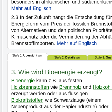
besonders in afrikanischen und südamerikan
Mehr auf Englisch
2.3
In der Zukunft hängt die Entscheidung fü
Energieform vom Preis der fossilen Brennstof
von Alternativen und den politischen Priorität
Klimaschutz oder die Verminderung der Abhä
Brennstoffimporten.
Mehr auf Englisch
Stufe 1:
Übersicht
[de]
Stufe 2:
Details
Stufe 3:
Quel
[en]
3. Wie wird Bioenergie erzeugt?
Bioenergie
kann z.B. aus festen
Holzbrennstoffen
wie
Brennholz
und
Holzkohl
erzeugt werden oder aus flüssigen
Biokraftstoffen
wie Schwarzlauge (einem
Nebenprodukt aus der Papierindustrie) oder