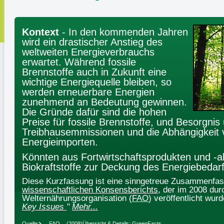
Kontext
- In den kommenden Jahren
wird ein drastischer Anstieg des
weltweiten Energieverbrauchs
erwartet. Während fossile
Brennstoffe auch in Zukunft eine
wichtige Energiequelle bleiben, so
werden erneuerbare Energien
zunehmend an Bedeutung gewinnen.
Die Gründe dafür sind die hohen
Preise für fossile Brennstoffe, und Besorgn
Treibhausemmissionen und die Abhängigkeit 
Energieimporten.
Könnten aus Fortwirtschaftsprodukten und -
Biokraftstoffe zur Deckung des Energiebedar
Diese Kurzfassung ist eine sinngetreue Zusammenfa
wissenschaftlichen Konsensberichts
, der im 2008 dur
Welternährungsorganisation (
FAO
) veröffentlicht wur
Key Issues
"
Mehr...
Quelle:
FAO
(2008)
Übersicht & Details: GreenFacts