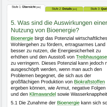
Stufe 1:
Übersicht
[de]
Stufe 2:
Details
Stufe 3:
Quel
[en]
5. Was sind die Auswirkungen ein
Nutzung von Bioenergie?
Bioenergie
birgt das Potenzial wirtschaftliche
Wohlergehen zu fördern, ertragsarmes Land
besser zu nutzen, die Energiesicherheit zu
erhöhen und den Ausstoß von
Treibhausgas
zu verringern. Dieses Potenzial kann jedoch 
ausgeschöpft werden, wenn man auch den
Problemen begegnet, die sich aus der
großflächigen Produktion von
Biokraftstoffen
ergeben können, wie Armut, negative Folgen fü
und den
Klimawandel
sowie Wasserknapphei
5.1
Die Zunahme der
Bioenergie
kann sich so