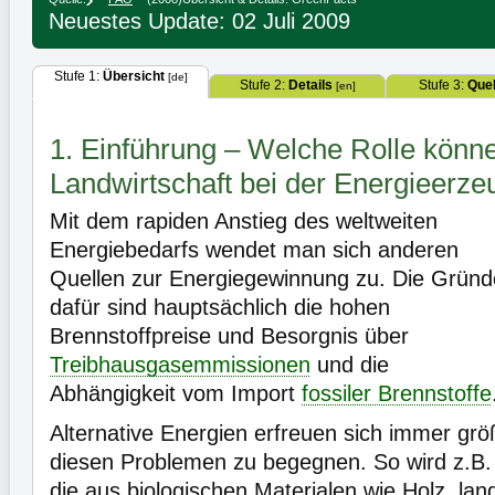
Neuestes Update: 02 Juli 2009
Stufe 1:
Übersicht
[de]
Stufe 2:
Details
Stufe 3:
Quel
[en]
1. Einführung – Welche Rolle könne
Landwirtschaft bei der Energieerze
Mit dem rapiden Anstieg des weltweiten
Energiebedarfs wendet man sich anderen
Quellen zur Energiegewinnung zu. Die Gründ
dafür sind hauptsächlich die hohen
Brennstoffpreise und Besorgnis über
Treibhausgasemmissionen
und die
Abhängigkeit vom Import
fossiler Brennstoffe
Alternative Energien erfreuen sich immer grö
diesen Problemen zu begegnen. So wird z.B
die aus biologischen Materialen wie Holz, land