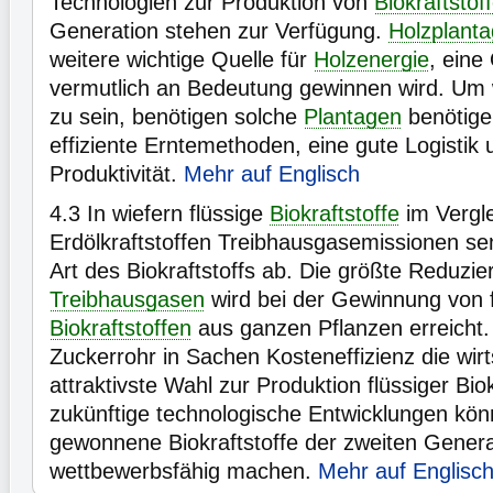
Technologien zur Produktion von
Biokraftstof
Generation stehen zur Verfügung.
Holzplant
weitere wichtige Quelle für
Holzenergie
, eine
vermutlich an Bedeutung gewinnen wird. Um wi
zu sein, benötigen solche
Plantagen
benötigen
effiziente Erntemethoden, eine gute Logistik
Produktivität.
Mehr auf Englisch
4.3
In wiefern flüssige
Biokraftstoffe
im Vergle
Erdölkraftstoffen Treibhausgasemissionen se
Art des Biokraftstoffs ab. Die größte Reduzi
Treibhausgasen
wird bei der Gewinnung von 
Biokraftstoffen
aus ganzen Pflanzen erreicht. 
Zuckerrohr in Sachen Kosteneffizienz die wirt
attraktivste Wahl zur Produktion flüssiger Bio
zukünftige technologische Entwicklungen kön
gewonnene Biokraftstoffe der zweiten Gener
wettbewerbsfähig machen.
Mehr auf Englisc