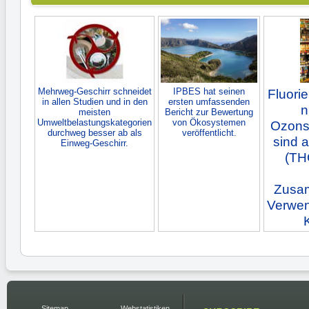
Mehrweg-Geschirr schneidet
IPBES hat seinen
Fluori
in allen Studien und in den
ersten umfassenden
n
meisten
Bericht zur Bewertung
Umweltbelastungskategorien
von Ökosystemen
Ozonsc
durchweg besser ab als
veröffentlicht.
sind 
Einweg-Geschirr.
(TH
Zusam
Verwen
Sitemap
Webstatistiken