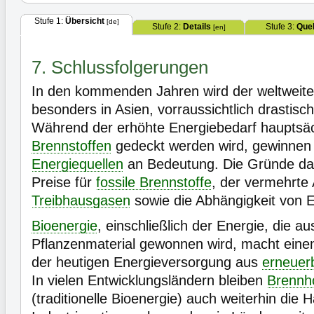
Stufe 1:
Übersicht
[de]
Stufe 2:
Details
Stufe 3:
Quel
[en]
7. Schlussfolgerungen
In den kommenden Jahren wird der weltweite
besonders in Asien, vorraussichtlich drastisc
Während der erhöhte Energiebedarf hauptsä
Brennstoffen
gedeckt werden wird, gewinne
Energiequellen
an Bedeutung. Die Gründe daf
Preise für
fossile Brennstoffe
, der vermehrte
Treibhausgasen
sowie die Abhängigkeit von 
Bioenergie
, einschließlich der Energie, die 
Pflanzenmaterial gewonnen wird, macht eine
der heutigen Energieversorgung aus
erneuer
In vielen Entwicklungsländern bleiben
Brennh
(traditionelle Bioenergie) auch weiterhin die 