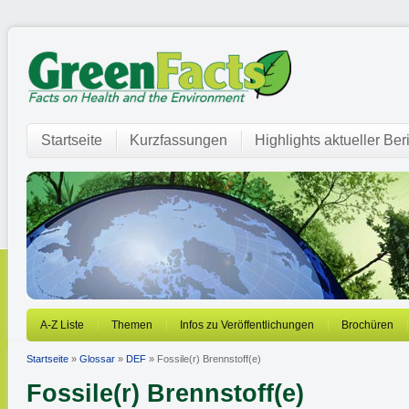
Startseite
Kurzfassungen
Highlights aktueller Ber
A-Z Liste
Themen
Infos zu Veröffentlichungen
Brochüren
Startseite
»
Glossar
»
DEF
» Fossile(r) Brennstoff(e)
Fossile(r) Brennstoff(e)