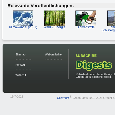
Relevante Veröffentlichungen:
Klimawandel (2001)
Wald & Energie
Biokraftstoffe
Ris
Schiefer
Sitemap
Webstatistiken
Kontakt
Published under the authority of
Widerruf
GreenFacts Scientific Board.
13-7-2023
©
Copyright
GreenFacts 2001–2023 GreenFa