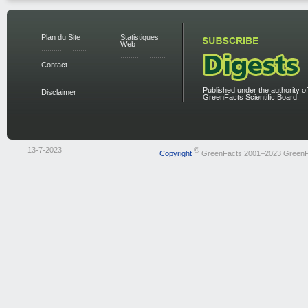
Plan du Site
Statistiques
Web
Contact
Published under the authority of
Disclaimer
GreenFacts Scientific Board.
13-7-2023
©
Copyright
GreenFacts 2001–2023 GreenF