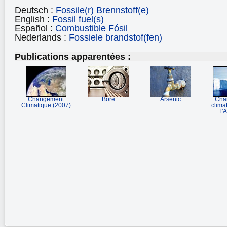
Deutsch :
Fossile(r) Brennstoff(e)
English :
Fossil fuel(s)
Español :
Combustible Fósil
Nederlands :
Fossiele brandstof(fen)
Publications apparentées :
Changement
Bore
Arsenic
Cha
Climatique (2007)
clima
l'