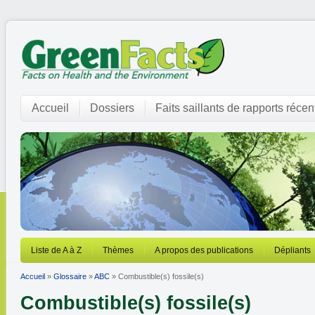
Accueil
Dossiers
Faits saillants de rapports récen
Liste de A à Z
Thèmes
A propos des publications
Dépliants
Accueil
»
Glossaire
»
ABC
» Combustible(s) fossile(s)
Combustible(s) fossile(s)