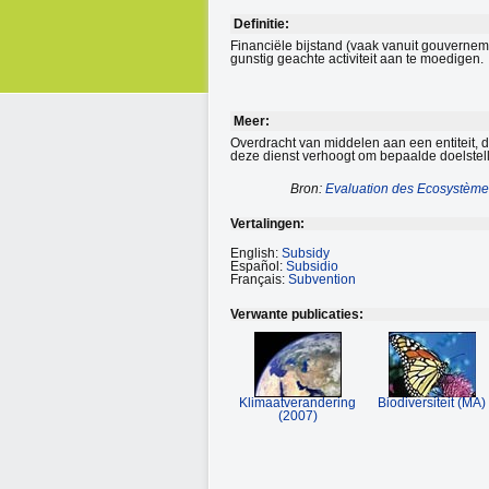
Definitie:
Financiële bijstand (vaak vanuit gouverneme
gunstig geachte activiteit aan te moedigen.
Meer:
Overdracht van middelen aan een entiteit, d
deze dienst verhoogt om bepaalde doelstell
Bron:
Evaluation des Ecosystèmes
Vertalingen:
English:
Subsidy
Español:
Subsidio
Français:
Subvention
Verwante publicaties:
Klimaatverandering
Biodiversiteit (MA)
(2007)