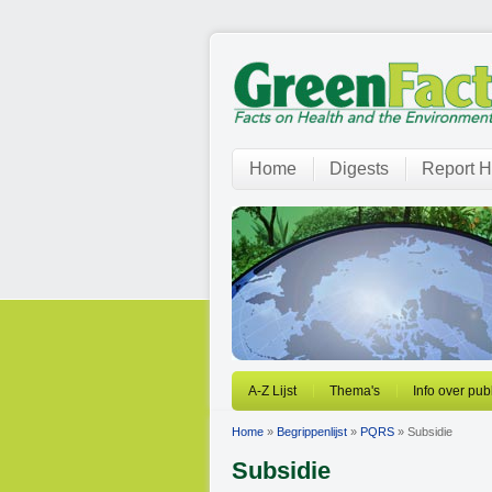
Home
Digests
Report H
A-Z Lijst
Thema's
Info over pub
Home
»
Begrippenlijst
»
PQRS
» Subsidie
Subsidie