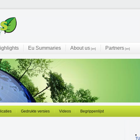
ighlights
Eu Summaries
About us
Partners
[en]
[en]
licaties
Gedrukte versies
Videos
Begrippenlijst
T