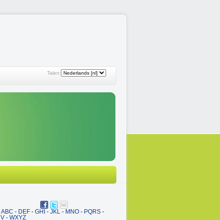
Talen:
ABC
-
DEF
-
GHI
-
JKL
-
MNO
-
PQRS
-
UV
-
WXYZ