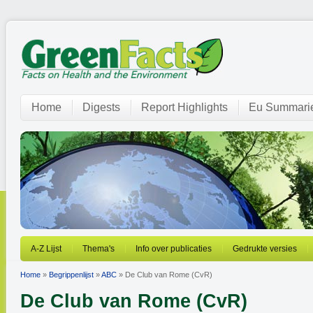
Home
Digests
Report Highlights
Eu Summari
A-Z Lijst
Thema's
Info over publicaties
Gedrukte versies
Home
»
Begrippenlijst
»
ABC
» De Club van Rome (CvR)
De Club van Rome (CvR)