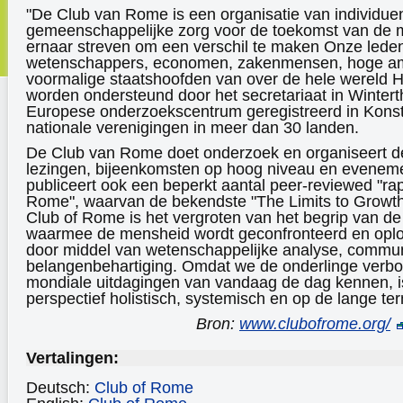
"De Club van Rome is een organisatie van individue
gemeenschappelijke zorg voor de toekomst van de 
ernaar streven om een ​​verschil te maken Onze leden
wetenschappers, economen, zakenmensen, hoge a
voormalige staatshoofden van over de hele wereld 
worden ondersteund door het secretariaat in Winterth
Europese onderzoekscentrum geregistreerd in Konst
nationale verenigingen in meer dan 30 landen.
De Club van Rome doet onderzoek en organiseert de
lezingen, bijeenkomsten op hoog niveau en evenem
publiceert ook een beperkt aantal peer-reviewed "r
Rome", waarvan de bekendste "The Limits to Growth"
Club of Rome is het vergroten van het begrip van d
waarmee de mensheid wordt geconfronteerd en oplo
door middel van wetenschappelijke analyse, commun
belangenbehartiging. Omdat we de onderlinge verb
mondiale uitdagingen van vandaag de dag kennen, 
perspectief holistisch, systemisch en op de lange ter
Bron:
www.clubofrome.org/
Vertalingen:
Deutsch:
Club of Rome