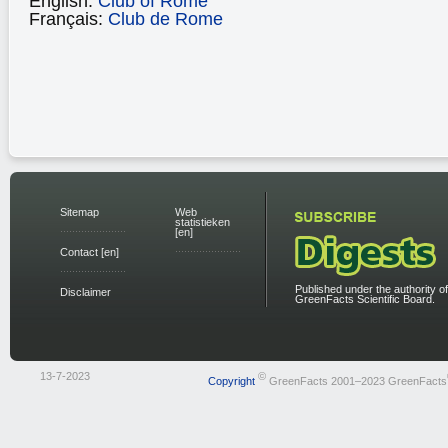
English:
Club of Rome
Français:
Club de Rome
Sitemap
Web
statistieken
[en]
Contact [en]
Published under the authority of
Disclaimer
GreenFacts Scientific Board.
13-7-2023
©
Copyright
GreenFacts 2001–2023 GreenFacts