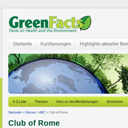
Startseite
Kurzfassungen
Highlights aktueller Ber
A-Z Liste
Themen
Infos zu Veröffentlichungen
Brochüren
Startseite
»
Glossar
»
ABC
» Club of Rome
Club of Rome