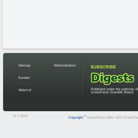
Sitemap
Webstatistiken
Kontakt
Published under the authority of
Widerruf
GreenFacts Scientific Board.
13-7-2023
©
Copyright
GreenFacts 2001–2023 GreenFa