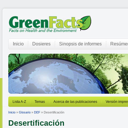
Inicio
Dosieres
Sinopsis de informes
Resúmen
Lista A-Z
Temas
Acerca de las publicaciones
Versión impre
Inicio
»
Glosario
»
DEF
» Desertificación
Desertificación