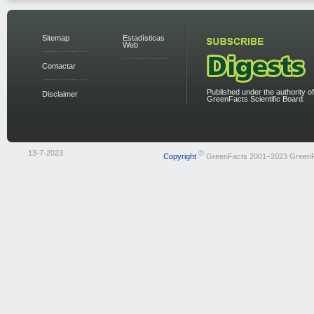
Sitemap
Estadísticas
Web
Contactar
Published under the authority of
Disclaimer
GreenFacts Scientific Board.
13-7-2023
©
Copyright
GreenFacts 2001–2023 Green