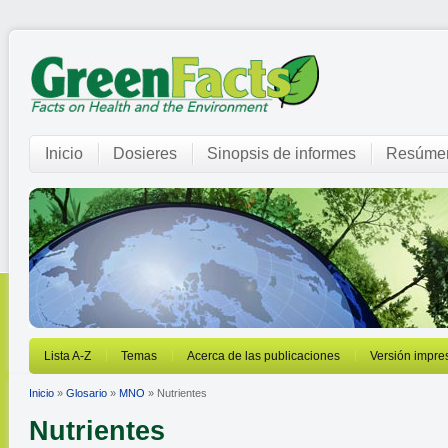
Inicio
Dosieres
Sinopsis de informes
Resúmen
Lista A-Z
Temas
Acerca de las publicaciones
Versión impre
Inicio
»
Glosario
»
MNO
» Nutrientes
Nutrientes