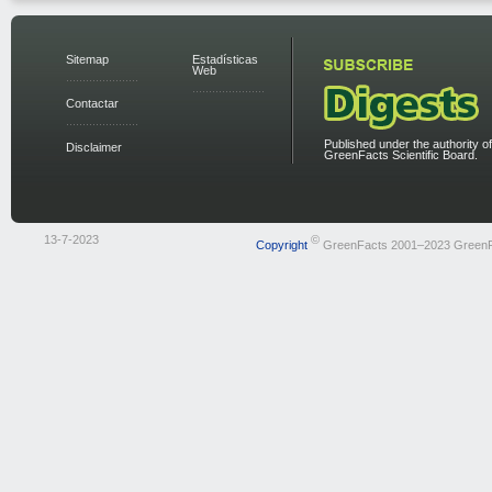
Sitemap
Estadísticas
Web
Contactar
Published under the authority of
Disclaimer
GreenFacts Scientific Board.
13-7-2023
©
Copyright
GreenFacts 2001–2023 Green