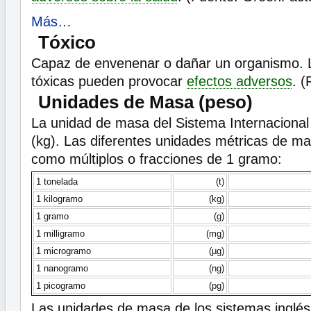
Más…
Tóxico
Capaz de envenenar o dañar un organismo. 
tóxicas pueden provocar
efectos adversos
. 
Unidades de Masa (peso)
La unidad de masa del Sistema Internacional 
(kg). Las diferentes unidades métricas de m
como múltiplos o fracciones de 1 gramo:
1 tonelada
(t)
1 kilogramo
(kg)
1 gramo
(g)
1 milligramo
(mg)
1 microgramo
(µg)
1 nanogramo
(ng)
1 picogramo
(pg)
Las unidades de masa de los sistemas inglé