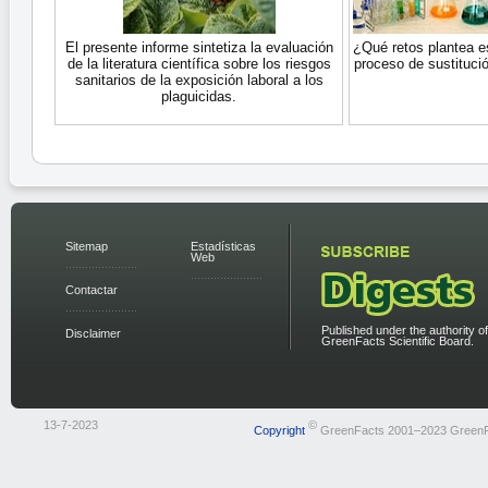
El presente informe sintetiza la evaluación
¿Qué retos plantea e
de la literatura científica sobre los riesgos
proceso de sustituci
sanitarios de la exposición laboral a los
plaguicidas.
Sitemap
Estadísticas
Web
Contactar
Published under the authority of
Disclaimer
GreenFacts Scientific Board.
13-7-2023
©
Copyright
GreenFacts 2001–2023 Green