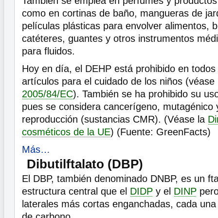
También se emplea en perfumes y productos 
como en cortinas de baño, mangueras de jard
películas plásticas para envolver alimentos, 
catéteres, guantes y otros instrumentos méd
para fluidos.
Hoy en día, el DEHP está prohibido en todos 
artículos para el cuidado de los niños (véase
2005/84/EC
). También se ha prohibido su us
pues se considera cancerígeno, mutagénico y
reproducción (sustancias CMR). (Véase la
Di
cosméticos de la UE
) (Fuente: GreenFacts)
Más…
Dibutilftalato (DBP)
El DBP, también denominado DNBP, es un fta
estructura central que el
DIDP
y el
DINP
pero
laterales más cortas enganchadas, cada una
de carbono.