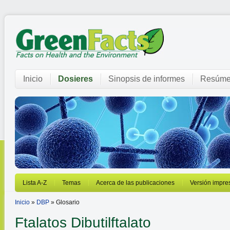
Inicio
Dosieres
Sinopsis de informes
Resúme
Lista A-Z
Temas
Acerca de las publicaciones
Versión impre
Inicio
»
DBP
» Glosario
Ftalatos
Dibutilftalato