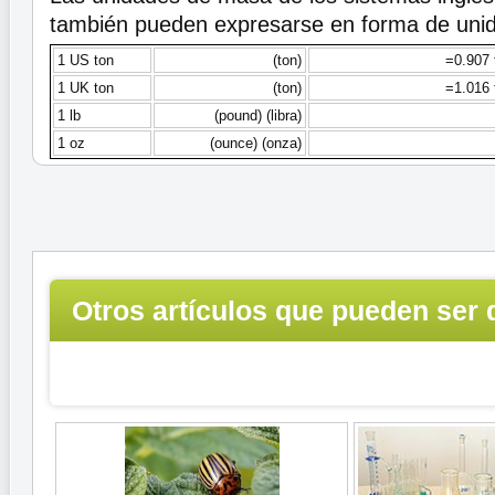
también pueden expresarse en forma de unid
1 US ton
(ton)
=0.907 
1 UK ton
(ton)
=1.016 
1 lb
(pound) (libra)
1 oz
(ounce) (onza)
Otros artículos que pueden ser 
interés...