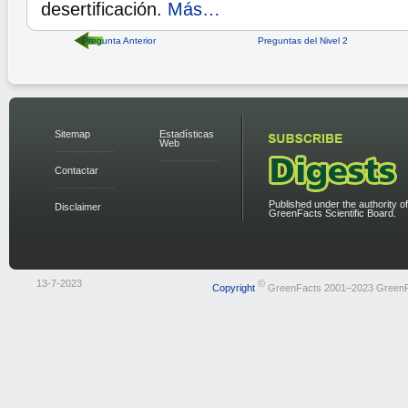
desertificación.
Más…
Pregunta Anterior
Preguntas del Nivel 2
Sitemap
Estadísticas
Web
Contactar
Published under the authority of
Disclaimer
GreenFacts Scientific Board.
13-7-2023
©
Copyright
GreenFacts 2001–2023 Green