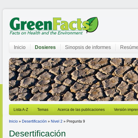
Inicio
Dosieres
Sinopsis de informes
Resúme
Lista A-Z
Temas
Acerca de las publicaciones
Versión impre
Inicio
»
Desertificación
»
Nivel 2
» Pregunta 9
Desertificación