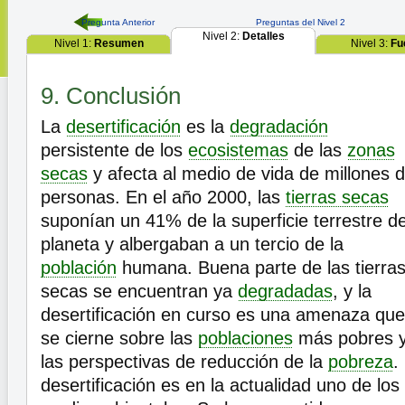
Pregunta Anterior
Preguntas del Nivel 2
Nivel 2:
Detalles
Nivel 1:
Resumen
Nivel 3:
Fu
9. Conclusión
La
desertificación
es la
degradación
persistente de los
ecosistemas
de las
zonas
secas
y afecta al medio de vida de millones 
personas. En el año 2000, las
tierras secas
suponían un 41% de la superficie terrestre de
planeta y albergaban a un tercio de la
población
humana. Buena parte de las tierra
secas se encuentran ya
degradadas
, y la
desertificación en curso es una amenaza que
se cierne sobre las
poblaciones
más pobres 
las perspectivas de reducción de la
pobreza
.
desertificación es en la actualidad uno de lo