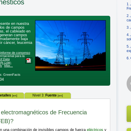
mésticos
1.
Fr
2.
ca
resente en nuestra
ados de campos
3.
as, el cableado en
s generan campos
4.
remadamente baja
so
r cáncer, leucemia
5.
ex
o
informe de consenso
ernacional para la
6.
f Data
ely Low-
ds
"
Más...
s: GreenFacts
004
etalles
Nivel 3:
Fuente
[en]
[en]
electromagnéticos de Frecuencia
FEB)?
n una combinación de invisibles campos de fuerza
eléctricos
y