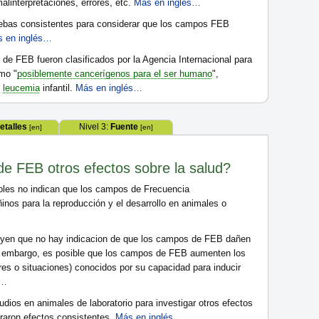
alinterpretaciones, errores, etc.
Más en inglés…
ebas consistentes para considerar que los campos FEB
 en inglés…
de FEB fueron clasificados por la Agencia Internacional para
mo "
posiblemente cancerígenos para el ser humano
",
e
leucemia
infantil.
Más en inglés…
etalles
Nivel 3:
Fuente
[en]
[en]
e FEB otros efectos sobre la salud?
ibles no indican que los campos de Frecuencia
os para la reproducción y el desarrollo en animales o
uyen que no hay indicacion de que los campos de FEB dañen
n embargo, es posible que los campos de FEB aumenten los
res o situaciones) conocidos por su capacidad para inducir
s…
dios en animales de laboratorio para investigar otros efectos
traron efectos consistentes.
Más en inglés…