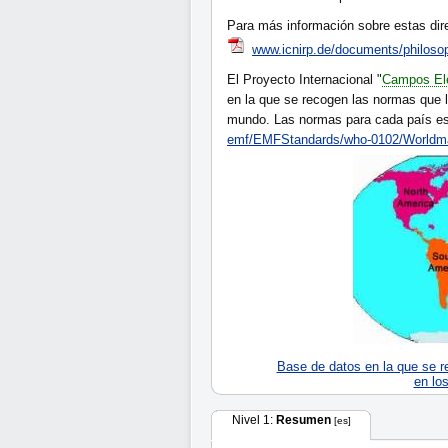
Para más información sobre estas dire
www.icnirp.de/documents/philoso
El Proyecto Internacional "
Campos El
en la que se recogen las normas que l
mundo. Las normas para cada país es
emf/EMFStandards/who-0102/Worldm
Base de datos en la que se r
en lo
Nivel 1:
Resumen
[es]