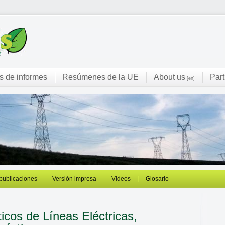
s de informes
Resúmenes de la UE
About us
Part
[en]
 publicaciones
Versión impresa
Videos
Glosario
ticos de
Líneas Eléctricas,