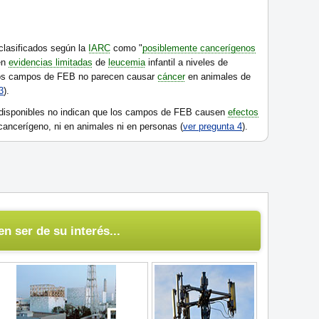
lasificados según la
IARC
como "
posiblemente cancerígenos
en
evidencias limitadas
de
leucemia
infantil a niveles de
Los campos de FEB no parecen causar
cáncer
en animales de
3
).
 disponibles no indican que los campos de FEB causen
efectos
cancerígeno, ni en animales ni en personas (
ver pregunta 4
).
n ser de su interés...