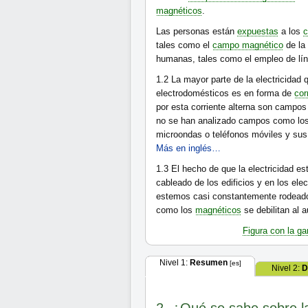
magnéticos
.
Las personas están
expuestas
a los
c
tales como el
campo magnético
de la 
humanas, tales como el empleo de lín
1.2
La mayor parte de la electricidad q
electrodomésticos es en forma de
cor
por esta corriente alterna son campo
no se han analizado campos como los 
microondas o teléfonos móviles y sus
Más en inglés…
1.3
El hecho de que la electricidad es
cableado de los edificios y en los el
estemos casi constantemente rodea
como los
magnéticos
se debilitan al a
Figura con la ga
Nivel 1:
Resumen
[es]
Nivel 2:
D