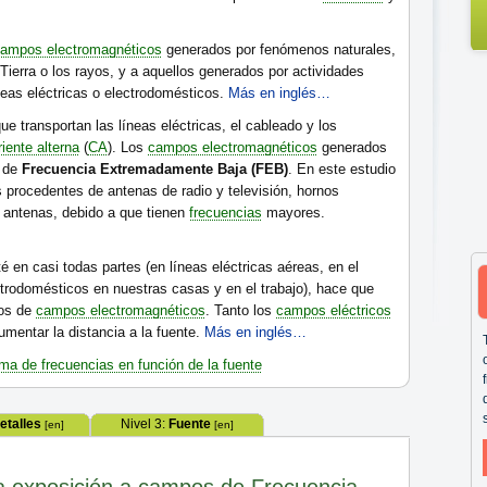
ampos electromagnéticos
generados por fenómenos naturales,
Tierra o los rayos, y a aquellos generados por actividades
eas eléctricas o electrodomésticos.
Más en inglés…
ue transportan las líneas eléctricas, el cableado y los
riente alterna
(
CA
). Los
campos electromagnéticos
generados
s de
Frecuencia Extremadamente Baja (FEB)
. En este estudio
procedentes de antenas de radio y televisión, hornos
 antenas, debido a que tienen
frecuencias
mayores.
té en casi todas partes (en líneas eléctricas aéreas, en el
ectrodomésticos en nuestras casas y en el trabajo), hace que
dos de
campos electromagnéticos
. Tanto los
campos eléctricos
umentar la distancia a la fuente.
Más en inglés…
ma de frecuencias en función de la fuente
etalles
Nivel 3:
Fuente
[en]
[en]