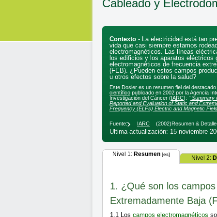
Cableado y Electrodo
Contexto
- La electricidad está tan p
vida que casi siempre estamos rode
electromagnéticos. Las líneas eléctric
los edificios y los aparatos eléctrico
electromagnéticos de frecuencia ext
(FEB). ¿Pueden estos campos produci
u otros efectos sobre la salud?
Este Dosier es un resumen fiel del destacad
científico
publicado en 2002 por la Agencia Int
Investigación del Cáncer (
IARC
):
"
Summary o
Reported and Evaluation of Static and Extrem
Frequency (ELFs) Electric and Magnetic Fiel
Fuente:
IARC
(2002)
Resumen & Detalle
Ultima actualización: 15 noviembre 2
Nivel 1:
Resumen
[es]
Nivel 2:
D
1. ¿Qué son los campos 
Extremadamente Baja (
1.1
Los
campos electromagnéticos
so