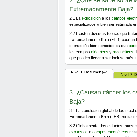
2. ¿Qué se sabe sobre l
Extremadamente Baja?
2.1
La
exposición
a los
campos elect
especializados o bien ser estimada e
2.2
Existen diversas teorías que trat
Extremadamente Baja (FEB) podrían ll
interacción bien conocido es que
corr
los campos
eléctricos
y
magnéticos
d
que pueden llegar a ser incluso más 
Nivel 1:
Resumen
[es]
Nivel 2:
D
3. ¿Causan cáncer los 
Baja?
3.1
La conclusión global de los much
Extremadamente Baja (FEB) no cau
3.2
Globalmente, los estudios muestr
expuestos
a
campos magnéticos
rela