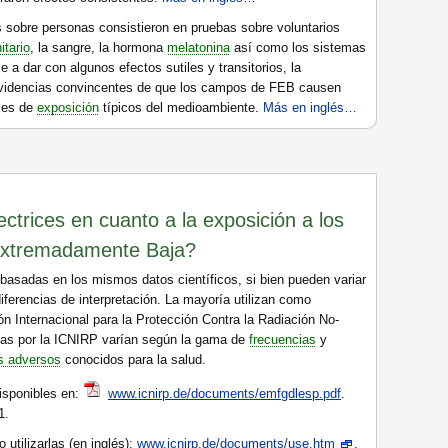
 sobre personas consistieron en pruebas sobre voluntarios
itario
, la sangre, la hormona
melatonina
así como los sistemas
 a dar con algunos efectos sutiles y transitorios, la
 evidencias convincentes de que los campos de FEB causen
eles de
exposición
típicos del medioambiente.
Más en inglés…
ctrices en cuanto a la exposición a los
Extremadamente Baja?
asadas en los mismos datos científicos, si bien pueden variar
iferencias de interpretación. La mayoría utilizan como
ión Internacional para la Protección Contra la Radiación No-
cidas por la ICNIRP varían según la gama de
frecuencias
y
s adversos
conocidos para la salud.
isponibles en:
www.icnirp.de/documents/emfgdlesp.pdf
.
1.
utilizarlas (en inglés):
www.icnirp.de/documents/use.htm
.