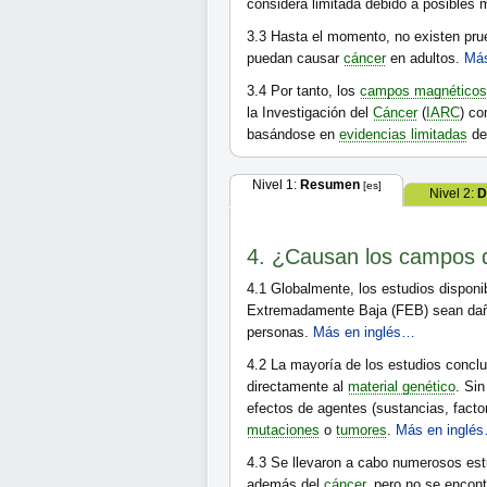
considera limitada debido a posibles m
3.3
Hasta el momento, no existen pru
puedan causar
cáncer
en adultos.
Más
3.4
Por tanto, los
campos magnéticos
la Investigación del
Cáncer
(
IARC
) co
basándose en
evidencias limitadas
d
Nivel 1:
Resumen
[es]
Nivel 2:
D
4. ¿Causan los campos d
4.1
Globalmente, los estudios dispon
Extremadamente Baja (FEB) sean dañin
personas.
Más en inglés…
4.2
La mayoría de los estudios concl
directamente al
material genético
. Si
efectos de agentes (sustancias, facto
mutaciones
o
tumores
.
Más en inglé
4.3
Se llevaron a cabo numerosos estu
además del
cáncer
, pero no se encon