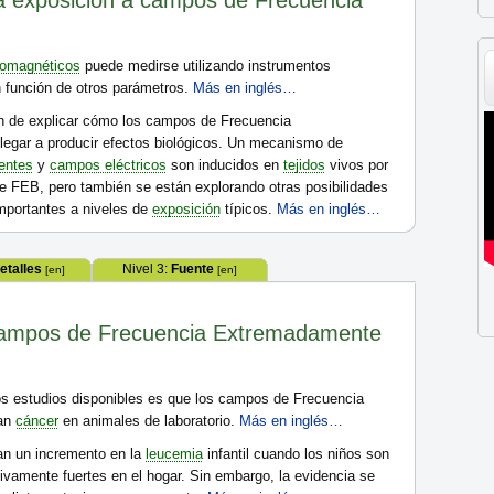
a exposición a campos de Frecuencia
romagnéticos
puede medirse utilizando instrumentos
n función de otros parámetros.
Más en inglés…
an de explicar cómo los campos de Frecuencia
egar a producir efectos biológicos. Un mecanismo de
ientes
y
campos eléctricos
son inducidos en
tejidos
vivos por
e FEB, pero también se están explorando otras posibilidades
importantes a niveles de
exposición
típicos.
Más en inglés…
etalles
Nivel 3:
Fuente
[en]
[en]
campos de Frecuencia Extremadamente
os estudios disponibles es que los campos de Frecuencia
san
cáncer
en animales de laboratorio.
Más en inglés…
an un incremento en la
leucemia
infantil cuando los niños son
tivamente fuertes en el hogar. Sin embargo, la evidencia se