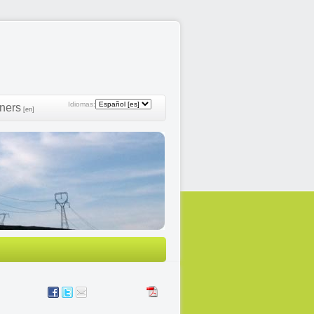
Idiomas:
ners
[en]