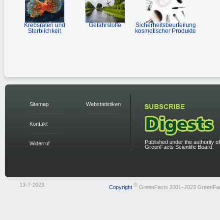
Krebsraten und
Gefahrstoffe
Sicherheitsbeurteilung
Sterblichkeit
kosmetischer Produkte
Sitemap
Webstatistiken
Kontakt
Published under the authority of
Widerruf
GreenFacts Scientific Board.
13-7-2023
©
Copyright
GreenFacts 2001–2023 GreenFa