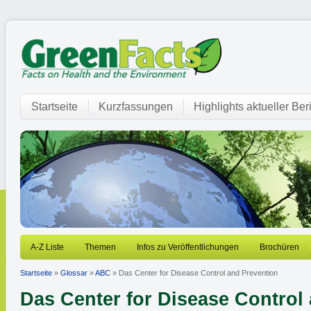
Startseite
Kurzfassungen
Highlights aktueller Ber
A-Z Liste
Themen
Infos zu Veröffentlichungen
Brochüren
Startseite
»
Glossar
»
ABC
» Das Center for Disease Control and Prevention
Das Center for Disease Control