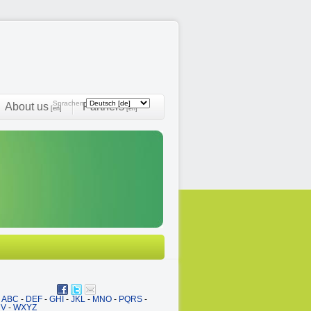
Sprachen:
About us
Partners
[en]
[en]
ABC
-
DEF
-
GHI
-
JKL
-
MNO
-
PQRS
-
UV
-
WXYZ