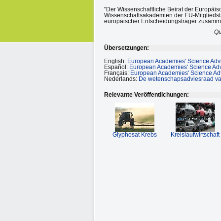
"Der Wissenschaftliche Beirat der Europäis
Wissenschaftsakademien der EU-Mitgliedsta
europäischer Entscheidungsträger zusamm
Qu
Übersetzungen:
English:
European Academies' Science Advi
Español:
European Academies' Science Adv
Français:
European Academies' Science Adv
Nederlands:
De wetenschapsadviesraad v
Relevante Veröffentlichungen:
Glyphosat Krebs
Kreislaufwirtschaft