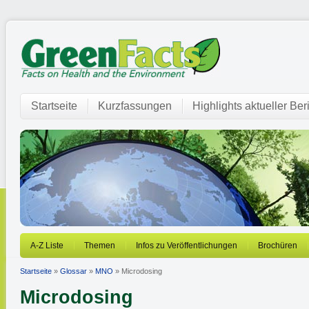
Startseite
Kurzfassungen
Highlights aktueller Ber
A-Z Liste
Themen
Infos zu Veröffentlichungen
Brochüren
Startseite
»
Glossar
»
MNO
» Microdosing
Microdosing