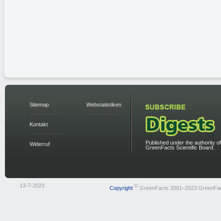
Sitemap
Webstatistiken
Kontakt
Published under the authority of
Widerruf
GreenFacts Scientific Board.
13-7-2023
©
Copyright
GreenFacts 2001–2023 GreenFa