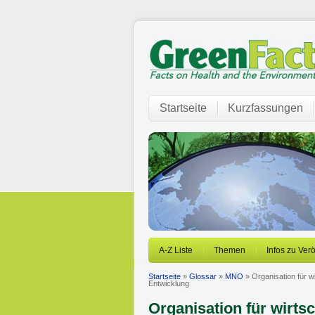
Startseite
Kurzfassungen
A-Z Liste
Themen
Infos zu Ver
Startseite
»
Glossar
»
MNO
» Organisation für w
Entwicklung
Organisation für wirt