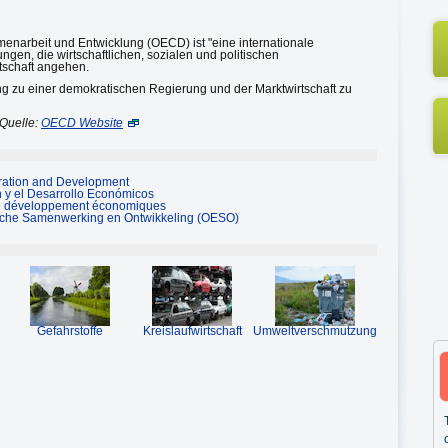
menarbeit und Entwicklung (OECD) ist "eine internationale
ngen, die wirtschaftlichen, sozialen und politischen
tschaft angehen.
ung zu einer demokratischen Regierung und der Marktwirtschaft zu
Quelle:
OECD Website
ration and Development
 y el Desarrollo Económicos
de développement économiques
sche Samenwerking en Ontwikkeling (OESO)
Gefahrstoffe
Kreislaufwirtschaft
Umweltverschmutzung