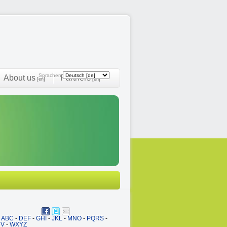
Sprachen:
About us
Partners
[en]
[en]
ABC
-
DEF
-
GHI
-
JKL
-
MNO
-
PQRS
-
UV
-
WXYZ