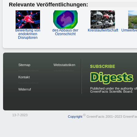
Relevante Veröffentlichungen:
Bewertung von
des Abbaus der
Kreislaufwirtschaft
Umweltv
endokrinen
Ozonschicht
Disruptoren
Sitemap
Webstatistiken
Kontakt
Published under the authority of
Widerruf
GreenFacts Scientific Board.
13-7-2023
©
Copyright
GreenFacts 2001–2023 GreenFa