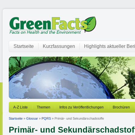
Startseite
Kurzfassungen
Highlights aktueller Ber
A-Z Liste
Themen
Infos zu Veröffentlichungen
Brochüren
Startseite
»
Glossar
»
PQRS
» Primär- und Sekundärschadstoffe
Primär- und Sekundärschadstof