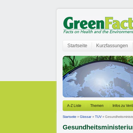
Startseite
Kurzfassungen
A-Z Liste
Themen
Infos zu Ver
Startseite
»
Glossar
»
TUV
» Gesundheitsministe
Gesundheitsministeriu