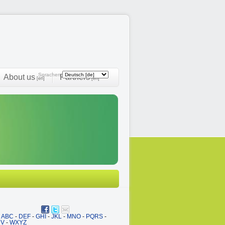
Sprachen:
About us
Partners
[en]
[en]
ABC
-
DEF
-
GHI
-
JKL
-
MNO
-
PQRS
-
UV
-
WXYZ