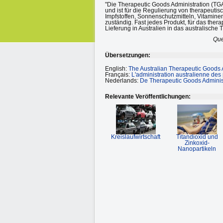
"Die Therapeutic Goods Administration (TG
und ist für die Regulierung von therapeuti
Impfstoffen, Sonnenschutzmitteln, Vitamine
zuständig. Fast jedes Produkt, für das the
Lieferung in Australien in das australisch
Que
Übersetzungen:
English:
The Australian Therapeutic Goods 
Français:
L'administration australienne des
Nederlands:
De Therapeutic Goods Administ
Relevante Veröffentlichungen:
Kreislaufwirtschaft
Titandioxid und
Zinkoxid-
Nanopartikeln