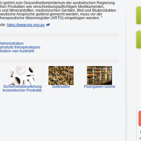
A) gehört zum Gesundheitsministerium der australischen Regierung
schen Produkten wie verschreibungspflichtigen Medikamenten,
n und Mineralstoffen, medizinischen Geräten, Blut und Blutprodukten
rapeutische Ansprüche geltend gemacht werden, muss vor der
e Therapeutische Warenregister (ARTG) eingetragen werden. "
lle:
https://www.tga.gov.au
Administration
 produits thérapeutiques
ration van Australië
Sicherheitsbeurteilung
Sulfoxaflor
Fluorgasen ozone
kosmetischer Produkte