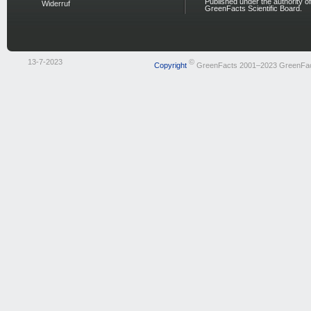
Published under the authority of
Widerruf
GreenFacts Scientific Board.
13-7-2023
©
Copyright
GreenFacts 2001–2023 GreenFa