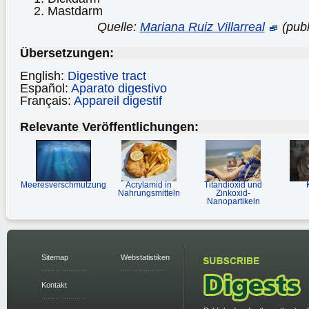
Mastdarm
Quelle:
Mariana Ruiz Villarreal
(publ
Übersetzungen:
English:
Digestive tract
Español:
Aparato digestivo
Français:
Appareil digestif
Relevante Veröffentlichungen:
Meeresverschmutzung
Acrylamid in
Titandioxid und
Nahrungsmitteln
Zinkoxid-
Nanopartikeln
Sitemap
Webstatistiken
Kontakt