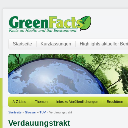
Startseite
Kurzfassungen
Highlights aktueller Ber
A-Z Liste
Themen
Infos zu Veröffentlichungen
Brochüren
Startseite
»
Glossar
»
TUV
» Verdauungstrakt
Verdauungstrakt