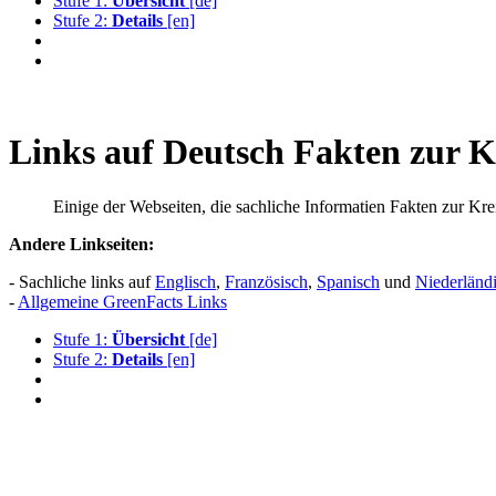
Stufe 1:
Übersicht
[de]
Stufe 2:
Details
[en]
Links auf Deutsch Fakten zur Kr
Einige der Webseiten, die sachliche Informatien Fakten zur Kre
Andere Linkseiten:
- Sachliche links auf
Englisch
,
Französisch
,
Spanisch
und
Niederländ
-
Allgemeine GreenFacts Links
Stufe 1:
Übersicht
[de]
Stufe 2:
Details
[en]