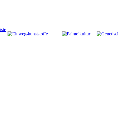
iste
Mehrweg-Geschirr schneidet
Welche
in allen Studien und in den
Auswirkungen
meisten
haben
Worin
Umweltbelastungskategorien
Ölpalmenkulturen
unterscheiden
durchweg besser ab als
auf die
sich
Einweg-Geschirr.
Artenvielfalt und
gentechnisch
wie können sie
veränderte von
nachhaltig
herkömmlichem
gestaltet werden?
Nutzpflanzen?.
Was wissen wir
über die
möglichen
Risiken für die
menschliche
Gesundheit
oder die
Umwelt?